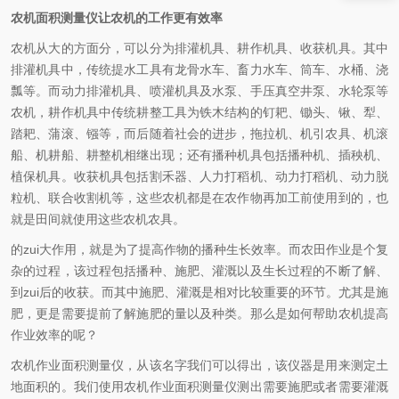
农机面积测量仪让农机的工作更有效率
农机从大的方面分，可以分为排灌机具、耕作机具、收获机具。其中
排灌机具中，传统提水工具有龙骨水车、畜力水车、筒车、水桶、浇
瓢等。而动力排灌机具、喷灌机具及水泵、手压真空井泵、水轮泵等
农机，耕作机具中传统耕整工具为铁木结构的钉耙、锄头、锹、犁、
踏耙、蒲滚、镪等，而后随着社会的进步，拖拉机、机引农具、机滚
船、机耕船、耕整机相继出现；还有播种机具包括播种机、插秧机、
植保机具。收获机具包括割禾器、人力打稻机、动力打稻机、动力脱
粒机、联合收割机等，这些农机都是在农作物再加工前使用到的，也
就是田间就使用这些农机农具。
的zui大作用，就是为了提高作物的播种生长效率。而农田作业是个复
杂的过程，该过程包括播种、施肥、灌溉以及生长过程的不断了解、
到zui后的收获。而其中施肥、灌溉是相对比较重要的环节。尤其是施
肥，更是需要提前了解施肥的量以及种类。那么
是如何帮助农机提高
作业效率的呢？
农机作业面积测量仪，从该名字我们可以得出，该仪器是用来测定土
地面积的。我们使用农机作业面积测量仪测出需要施肥或者需要灌溉