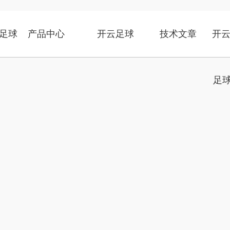
足球
产品中心
开云足球
技术文章
开云
足球