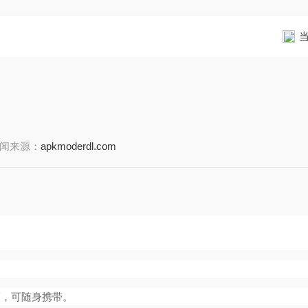
闻来源：
apkmoderdl.com
巧，可随身携带。