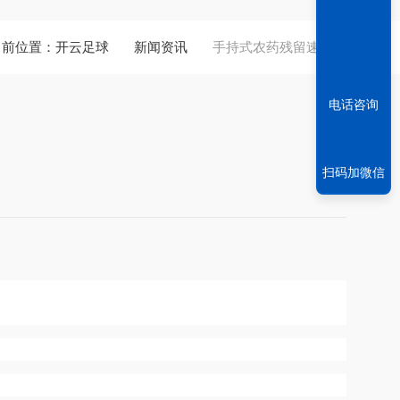
当前位置：
开云足球
新闻资讯
手持式农药残留速测仪
电话咨询
扫码加微信