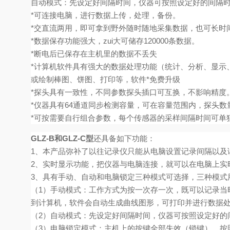
自动模式：先设定好间隔时间，仪器可按照设定好的间隔
*
可连接电脑，进行数据上传，处理，备份。
*
交直流两用，即可拿到野外随时随地采集数据，也可长时
*
数据保存功能强大，zui大可储存
120000
条数据。
*
断电后已保存在主机里的数据不丢失
*
计算机软件具有强大的数据处理功能（统计、分析、显示
或绘制棒图、饼图、打印等，软件*免费升级
*
探头具有一致性，不同参数探头插口可互换，不影响精度
*
仪器具有
64
通道同步检测容量，可在容量范围内，探头数
*
可按需要自行组合参数，每个传感器的采样间隔时间可单
GLZ-B
和GLZ-C型
还具备如下功能：
1
、本产品弥补了以往记录仪只能从电脑设置记录间隔以及
2、实时显示功能，把仪器与电脑连接，就可以在电脑上实
3、具有手动、自动和电脑锁定三种模式可选择，三种模式
（1）手动模式：工作方式为按一次存一次，既可以记录当
到计算机，软件会自动生成曲线图形，可打印并进行数据
（2）自动模式：先设定好间隔时间，仪器可按照设定好的
（3）电脑锁定模式：主机上的按键全部失效（锁键），按