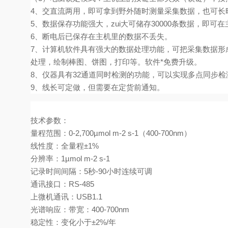
4、交直流两用，即可拿到野外随时测量采集数据，也可长
5、数据保存功能强大，zui大可储存30000条数据，即
6、断电后已保存在主机里的数据不丢失。
7、计算机软件具有强大的数据处理功能，可把采集数据形
处理，绘制棒图、饼图，打印等。软件*免费升级。
8、仪器具有32通道同时检测的功能，可以实现多点同步
9、线长可定做，但需要在定货前通知。
技术参数：
量程范围：
0-2,700µmol m-2 s-1
（
400-700nm
）
线性度：全量程
±1%
分辨率：
1µmol m-2 s-1
记录时间间隔：
5
秒
-90
小时连续可调
通讯接口：
RS-485
上微机通讯：
USB1.1
光谱响应：带宽：
400-700nm
稳定性：变化小于
±2%/
年