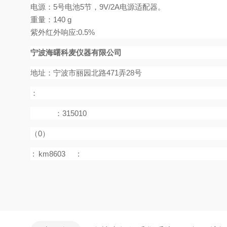
电源：
5
号电池
5
节，
9V/2A
电源适配器。
重量：
140 g
紫外红外响应
:0.5%
宁波海曙科麦仪器有限公司
地址：宁波市丽园北路471弄28号
：
：315010
（0）
:
km8603
: