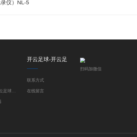
仪）NL-5
开云足球-开云足
球(中国)
扫码加微信
联系方式
开云足球-开云足球(中国)
在线留言
器