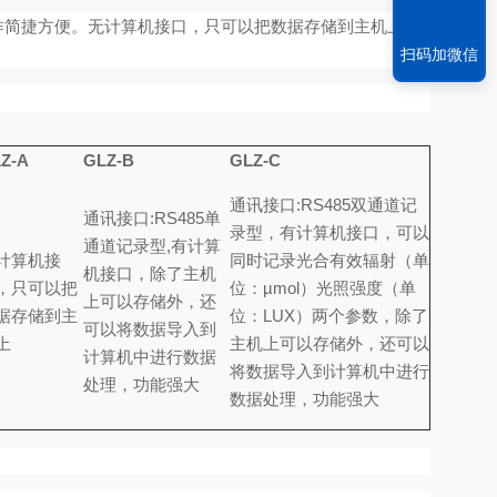
作简捷方便。无计算机接口，只可以把数据存储到主机上
。
扫码加微信
Z-A
GLZ-B
GLZ-C
通讯接口
:RS485
双通道记
通讯接口
:RS485
单
录型，有计算机接口，可以
通道记录型
,
有计算
计算机接
同时记录光合有效辐射（单
机接口，除了主机
，只可以把
位：
µmol
）光照强度（单
上可以存储外，还
据存储到主
位：
LUX
）两个参数，除了
可以将数据导入到
上
主机上可以存储外，还可以
计算机中进行数据
将数据导入到计算机中进行
处理，功能强大
数据处理，功能强大