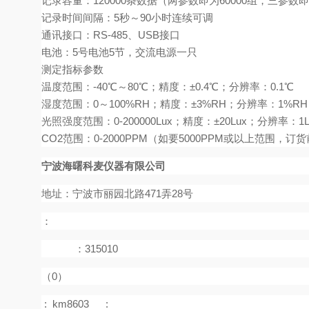
记录容量：
120000
条数据（两参数即为
60000
组，三参数即
记录时间间隔：
5
秒～
90
小时连续可调
通讯接口：
RS-485
、
USB
接口
电池：
5
号电池
5
节，交流电源一只
测定指标参数
温度范围：
-40
℃
～
80
℃
；精度：
±0.4
℃
；分辨率：
0.1
℃
湿度范围：
0
～
100%RH
；精度：
±3%RH
；分辨率：
1%RH
光照强度范围：
0-200000Lux
；精度：
±20Lux
；分辨率：
1
CO2
范围：
0-2000PPM
（如要
5000PPM
或以上范围，订货
宁波海曙科麦仪器有限公司
地址：宁波市丽园北路471弄28号
：
：315010
（0）
:
km8603
: