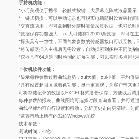
手持机功能：
*小巧美观便于携带，轻触式按键，大屏幕点阵式液晶显示
*一键式切换，可以手动记录也可脱离电脑随时设置采样间
*交直流两用，即可拿到野外随时测量采集数据，也可长时
*数据保存功能强大，zui大可储存120000条数据，即
*探头具有一致性，不同气象参数的传感器接口可以互换，
*将传感器插入主机后无需设置，自动搜索到多种不同类别
*仪器具有64通道同时检测的扩展功能，可以实现多点同
上位机软件功能：
*
显示每种参数过程曲线趋势，zui大值、zui小值、平均
*
具有设置超限区域着色功能，显示更直观，为客户带来更
可将存储记录的数据以
EXCEL
格式备份保存，方便以后调
每种参数的报表、曲线图均可选择时段查询查看，并可通
曲线坐标均可自行设置和移动，分析历史走向更清晰、时
*兼容市场上所有的
32
位
Windows
系统
技术参数：
测试时间：
≤2
秒