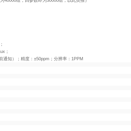
为
40000
组，四参数即为
30000
组，以此类推）
；
Lux
；
前通知）；精度：
±50ppm
；分辨率：
1PPM