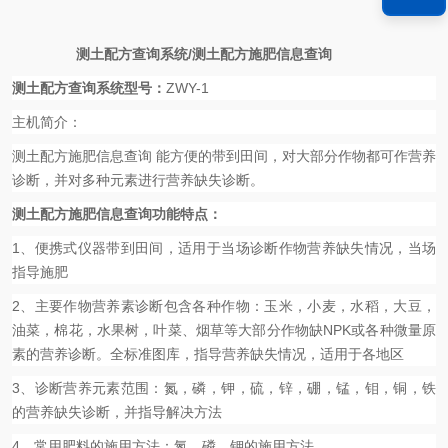
测土配方查询系统
/
测土配方施肥信息查询
测土配方查询系统
型号：
ZWY-1
主机简介：
测土配方施肥信息查询 能方便的带到田间，对大部分作物都可作营养
诊断，并对多种元素进行营养缺失诊断。
测土配方施肥信息查询
功能特点：
1
、便携式仪器带到田间，适用于当场诊断作物营养缺失情况，当场
指导施肥
2
、主要作物营养素诊断包含各种作物：玉米，小麦，水稻，大豆，
油菜，棉花，水果树，叶菜、烟草等大部分作物缺
NPK
或各种微量原
素的营养诊断。全标准图库，指导营养缺失情况，适用于各地区
3
、诊断营养元素范围：氮，磷，钾，硫，锌，硼，锰，钼，铜，铁
的营养缺失诊断，并指导解决方法
4
、常用肥料的施用方法：氮，磷，钾的施用方法