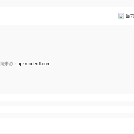
当
闻来源：
apkmoderdl.com