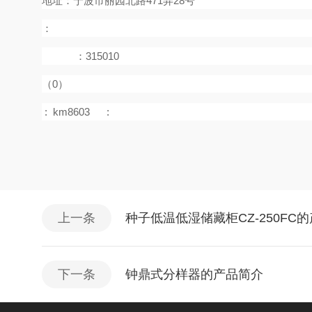
地址：宁波市丽园北路471弄28号
：
：315010
（0）
:
km8603
:
上一条
种子低温低湿储藏柜CZ-250FC
下一条
钟鼎式分样器的产品简介