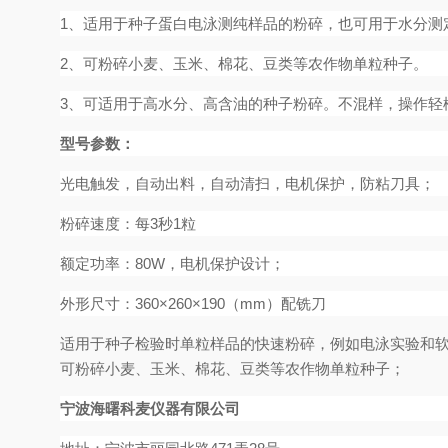
1
、适用于种子蛋白电泳测纯样品的粉碎，也可用于水分测
2
、可粉碎小麦、玉米、棉花、豆类等农作物单粒种子。
3
、可适用于高水分、高含油的种子粉碎。不混样，操作轻
型号
参数：
光电触发，自动出料，自动清扫，电机保护，防粘刀具；
粉碎速度：每
3
秒
1
粒
额定功率：
80W
，电机保护设计；
外形尺寸：
360
×
260
×
190
（
mm
）配铣刀
适用于种子检验时单粒样品的快速粉碎，例如电泳实验和
可粉碎小麦、玉米、棉花、豆类等农作物单粒种子；
宁波海曙科麦仪器有限公司