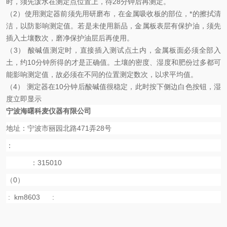
时，须先泼水在测定点位置上，待
28
分钟后再测定。
（
2
）使用测定器前须先用研磨布，在金属吸收板的部位，*的擦拭清
洁，以防影响测定值。若是未使用新品，金属板表层有保护油，须先
插入土壤数次，磨净保护油层后再使用。
（
3
）
酸碱值测定时，直接插入测试点土内，金属板面必须全部入
土，约
10
分钟所得的才是正确值。土壤的密度、湿度和肥份过多都可
能影响测定值，故必须在不同的位置测定数次，以求平均值。
（
4
）
测定器在
10
分钟后酸碱值很稳定，此时按下侧边白色按钮，湿
度立即显示
宁波海曙科麦仪器有限公司
地址：宁波市丽园北路
471
弄
28
号
：
：
315010
（
0
）
:
km8603
: