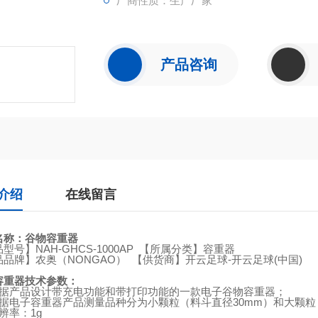
厂商性质：生产厂家
产品咨询
介绍
在线留言
名称：
谷物容重器
品型号】
NAH-GHCS-1000AP
【所属分类】容重器
品品牌】农奥（
NONGAO
）
【供货商】
开云足球-开云足球(中国)
容重器
技术参数：
据产品设计带充电功能和带打印功能的一款电子谷物容重器；
据电子容重器产品测量品种分为小颗粒（料斗直径
30mm
）和大颗粒
辨率：
1g