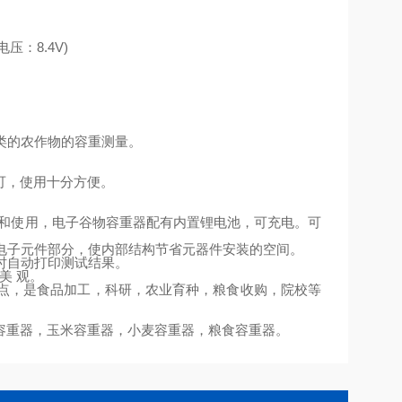
电压：
8.4V)
类的农作物的容重测量。
可，使用十分方便。
和使用，电子谷物容重器配有内置锂电池，可充电。可
电子元件部分，使内部结构节省元器件安装的空间。
时自动打印测试结果。
美
观。
点，是食品加工，科研，农业育种，粮食收购，院校等
容重器
，
玉米容重器
，
小麦容重器
，
粮食容重器
。