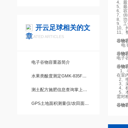
4
、最
5
、最
6
、容
7
、供
8
、功
9
、工
开云足球相关的文
10
、
11
、
章
RELATED ARTICLES
谷物
电
谷物
电子
电子谷物容重器简介
谷物
1
、
在室
水果类酸度测定GMK-835F特性
2
、
3
、
4
、
测土配方施肥信息查询掌上电脑
5
、
需对
GPS土地面积测量仪/农田面积测量仪/地块面积测量仪器 使用功能
谷物