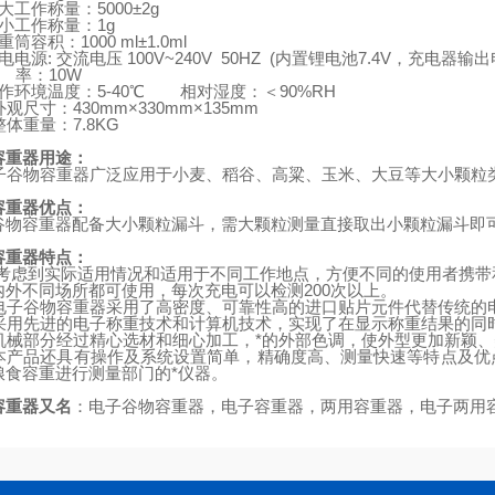
大工作称量：
5000
±
2g
小工作称量：
1g
重筒容积：
1000 ml
±
1.0ml
电电源
:
交流电压
100V~240V 50HZ (
内置锂电池
7.4V
，充电器输出
率：
10W
作环境温度：
5-40
℃
相对湿度：＜
90%RH
外观尺寸：
430mm
×
330mm
×
135mm
整体重量：
7.8KG
容重器用途：
子谷物容重器广泛应用于小麦、稻谷、高粱、玉米、大豆等大小颗粒
容重器
优点：
谷物容重器配备大小颗粒漏斗，需大颗粒测量直接取出小颗粒漏斗即
容重器特点：
考虑到实际适用情况和适用于不同工作地点，方便不同的使用者携带
内外不同场所都可使用，每次充电可以检测
200
次以上。
电子谷物容重器采用了高密度、可靠性高的进口贴片元件代替传统的
采用先进的电子称重技术和计算机技术，实现了在显示称重结果的同
机械部分经过精心选材和细心加工，*的外部色调，使外型更加新颖、
本产品还具有操作及系统设置简单，精确度高、测量快速等特点及优
粮食容重进行测量部门的*仪器。
容重器
又名
：
电子谷物容重器
，
电子容重器
，
两用容重器
，
电子两用