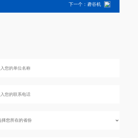
下一个：
砻谷机