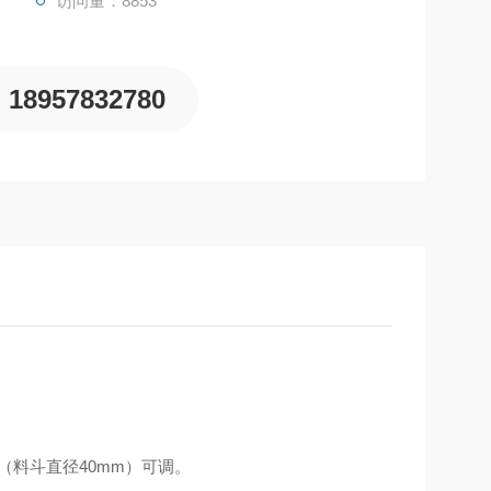
访问量：8853
18957832780
（料斗直径
40mm
）可调。