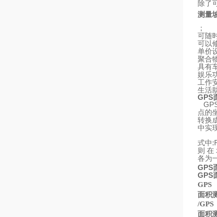
除了
测量
；
可随
可以
单价
聚合
具有
娱乐
工作
生活
GPS
GP
点的
转换
中实
:
式中
则
在
各为
GPS
GPS
GPS
面积
/GPS
面积