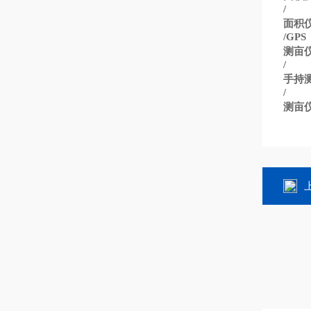
/
面积
/GPS
测亩
/
手持
/
测亩