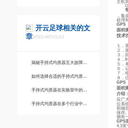
主机
，集
处理
GPS
开云足球相关的文
面积
章
技术
RELATED ARTICLES
１．
２．
３．
４．
揭秘手持式均质器五大故障处理方法
５．
６．
７．
如何选择合适的手持式均质器？
８．
GPS
面积
手持式均质器在实验室中的重要作用
介绍
应广
手持式均质器在多个行业中发挥着重要的作用
位系
和储
保存
拥有
GPS
4.3
英