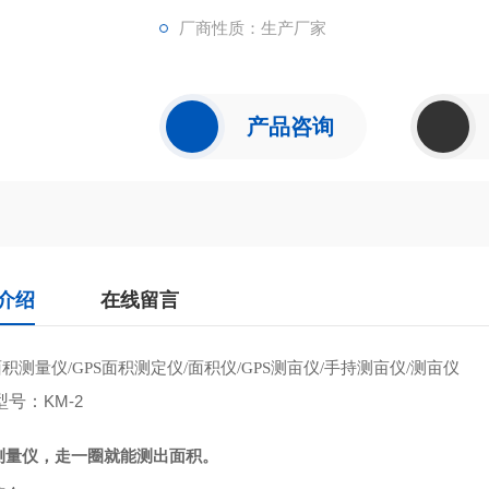
厂商性质：生产厂家
产品咨询
介绍
在线留言
面积测量仪
面积测定仪
面积仪
测亩仪
手持测亩仪
测亩仪
/GPS
/
/GPS
/
/
型号：
KM-2
测量仪，走一圈就能测出面积。