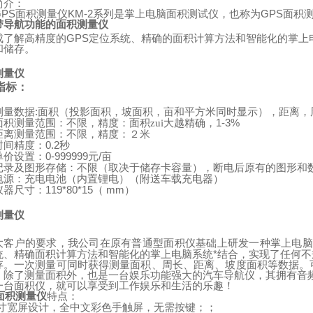
简介：
GPS
面积测量仪
KM-2
系列是掌上电脑面积测试仪，也称为
GPS
面积
带导航功能的面积测量仪
成了解高精度的
GPS
定位系统、精确的面积计算方法和智能化的掌上
和储存。
测量仪
指标：
:
测量数据
面积（投影面积，坡面积，亩和平方米同时显示），距离，
1-3%
面积测量范围：不限，精度：面积zui大越精确，
距离测量范围：不限，精度：２米
0.2
时间精度：
秒
0-999999
/
单价设置：
元
亩
记录及图形存储：不限（取决于储存卡容量），断电后原有的图形和
（
）
电源：充电电池（内置锂电）
附送车载充电器
119*80*15
mm
）
仪器尺寸：
（
测量仪
：
大客户的要求，我公司在原有普通型面积仪基础上研发一种掌上电脑
统、精确面积计算方法和智能化的掌上电脑系统*结合，实现了任何
存。一次测量可同时获得测量面积、周长、距离、坡度面积等数据。
。除了测量面积外，也是一台娱乐功能强大的汽车导航仪，其拥有音
一台面积仪，就可以享受到工作娱乐和生活的乐趣！
面积测量仪
特点：
寸宽屏设计，全中文彩色手触屏，无需按键；；