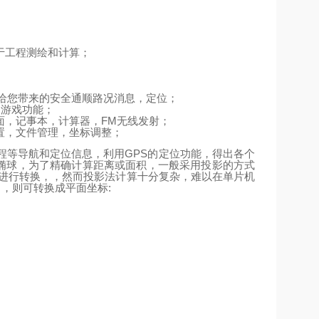
于工程测绘和计算；
给您带来的安全通顺路况消息，定位；
、游戏功能；
FM
面，记事本，计算器，
无线发射；
置，文件管理，坐标调整；
GPS
程等导航和定位信息，利用
的定位功能，得出各个
椭球，为了精确计算距离或面积，一般采用投影的方式
进行转换，，然而投影法计算十分复杂，难以在单片机
m
:
，则可转换成平面坐标