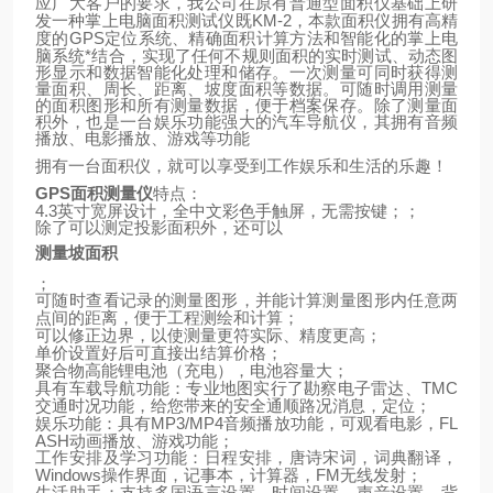
应广大客户的要求，我公司在原有普通型面积仪基础上研
KM-2
发一种掌上电脑面积测试仪既
，本款面积仪拥有高精
GPS
定位系统、精确面积计算方法和智能化的掌上电
度的
脑系统*结合，实现了任何不规则面积的实时测试、动态图
形显示和数据智能化处理和储存。一次测量可同时获得测
量面积、周长、距离、坡度面积等数据。可随时调用测量
的面积图形和所有测量数据，便于档案保存。除了测量面
积外，也是一台娱乐功能强大的汽车导航仪，其拥有音频
播放、电影播放、游戏等功能
拥有一台面积仪，就可以享受到工作娱乐和生活的乐趣！
GPS
面积测量仪
特点：
4.3
英寸宽屏设计，全中文彩色手触屏，无需按键；；
除了可以测定投影面积外，还可以
测量坡面积
；
可随时查看记录的测量图形，并能计算测量图形内任意两
点间的距离，便于工程测绘和计算；
可以修正边界，以使测量更符实际、精度更高；
单价设置好后可直接出结算价格；
聚合物高能锂电池（充电），电池容量大；
TMC
具有车载导航功能：专业地图实行了勘察电子雷达、
交通时况功能，给您带来的安全通顺路况消息，定位；
MP3/MP4
FL
娱乐功能：具有
音频播放功能，可观看电影，
ASH
动画播放、游戏功能；
工作安排及学习功能：日程安排，唐诗宋词，词典翻译，
Windows
FM
操作界面，记事本，计算器，
无线发射；
生活助手：支持多国语言设置，时间设置，声音设置，背