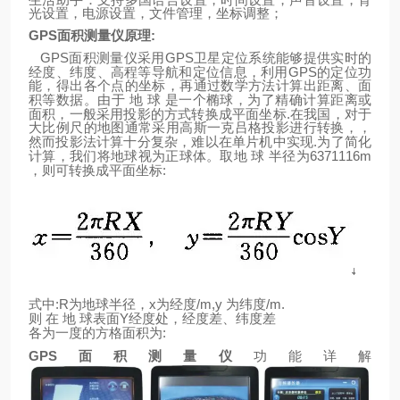
光设置，电源设置，文件管理，坐标调整；
GPS
面积测量仪原理
:
GPS
GPS
面积测量仪采用
卫星定位系统能够提供实时的
GPS
经度、纬度、高程等导航和定位信息，利用
的定位功
能，得出各个点的坐标，再通过数学方法计算出距离、面
积等数据。由于
地
球
是一个椭球，为了精确计算距离或
.
面积，一般采用投影的方式转换成平面坐标
在我国，对于
大比例尺的地图通常采用高斯一克吕格投影进行转换，，
.
然而投影法计算十分复杂，难以在单片机中实现
为了简化
6371116m
计算，我们将地球视为正球体。取地
球
半径为
:
，则可转换成平面坐标
:R
x
/m,y
/m.
式中
为地球半径，
为经度
为纬度
Y
则
在
地
球表面
经度处，经度差、纬度差
:
各为一度的方格面积为
GPS
面积测量仪
功能详解