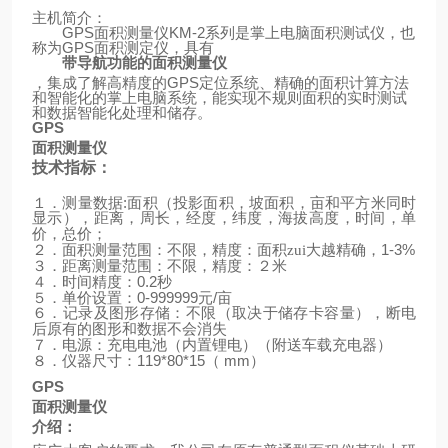
主机简介：
GPS
面积测量仪
KM-2
系列是掌上电脑面积测试仪，也
称为
GPS
面积测定仪，具有
带导航功能的面积测量仪
，集成了解高精度的
GPS
定位系统、精确的面积计算方法
和智能化的掌上电脑系统，能实现不规则面积的实时测试
和数据智能化处理和储存。
GPS
面积测量仪
技术指标：
:
１．测量数据
面积（投影面积，坡面积，亩和平方米同时
显示），距离，周长，经度，纬度，海拔高度，时间，单
价，总价；
1-3%
２．面积测量范围：不限，精度：面积zui大越精确，
３．距离测量范围：不限，精度：２米
0.2
４．时间精度：
秒
0-999999
/
５．单价设置：
元
亩
６．记录及图形存储：不限（取决于储存卡容量），断电
后原有的图形和数据不会消失
（
）
７．电源：充电电池（内置锂电）
附送车载充电器
119*80*15
mm
）
８．仪器尺寸：
（
GPS
面积测量仪
介绍：