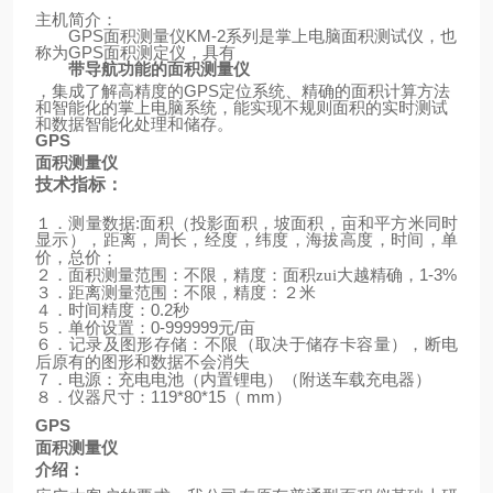
主机简介：
GPS
面积测量仪
KM-2
系列是掌上电脑面积测试仪，也
称为
GPS
面积测定仪，具有
带导航功能的面积测量仪
，集成了解高精度的
GPS
定位系统、精确的面积计算方法
和智能化的掌上电脑系统，能实现不规则面积的实时测试
和数据智能化处理和储存。
GPS
面积测量仪
技术指标：
:
１．测量数据
面积（投影面积，坡面积，亩和平方米同时
显示），距离，周长，经度，纬度，海拔高度，时间，单
价，总价；
1-3%
２．面积测量范围：不限，精度：面积zui大越精确，
３．距离测量范围：不限，精度：２米
0.2
４．时间精度：
秒
0-999999
/
５．单价设置：
元
亩
６．记录及图形存储：不限（取决于储存卡容量），断电
后原有的图形和数据不会消失
（
）
７．电源：充电电池（内置锂电）
附送车载充电器
119*80*15
mm
）
８．仪器尺寸：
（
GPS
面积测量仪
介绍：