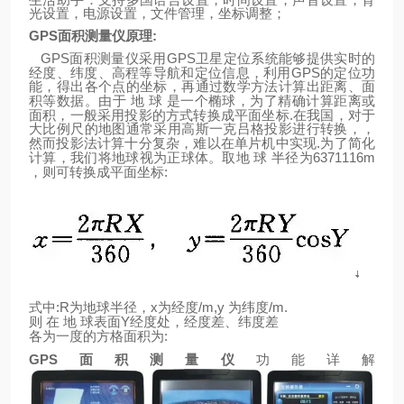
光设置，电源设置，文件管理，坐标调整；
GPS
面积测量仪原理
:
GPS
GPS
面积测量仪采用
卫星定位系统能够提供实时的
GPS
经度、纬度、高程等导航和定位信息，利用
的定位功
能，得出各个点的坐标，再通过数学方法计算出距离、面
积等数据。由于
地
球
是一个椭球，为了精确计算距离或
.
面积，一般采用投影的方式转换成平面坐标
在我国，对于
大比例尺的地图通常采用高斯一克吕格投影进行转换，，
.
然而投影法计算十分复杂，难以在单片机中实现
为了简化
6371116m
计算，我们将地球视为正球体。取地
球
半径为
:
，则可转换成平面坐标
:R
x
/m,y
/m.
式中
为地球半径，
为经度
为纬度
Y
则
在
地
球表面
经度处，经度差、纬度差
:
各为一度的方格面积为
GPS
面积测量仪
功能详解