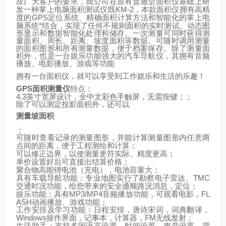
应广大客户的要求，我公司在原有普通型面积仪基础上研
KM-2
发一种掌上电脑面积测试仪既
，本款面积仪拥有高精
GPS
定位系统、精确面积计算方法和智能化的掌上电
度的
脑系统*结合，实现了任何不规则面积的实时测试、动态图
形显示和数据智能化处理和储存。一次测量可同时获得测
量面积、周长、距离、坡度面积等数据。可随时调用测量
的面积图形和所有测量数据，便于档案保存。除了测量面
积外，也是一台娱乐功能强大的汽车导航仪，其拥有音频
播放、电影播放、游戏等功能
拥有一台面积仪，就可以享受到工作娱乐和生活的乐趣！
GPS
面积测量仪
特点：
4.3
英寸宽屏设计，全中文彩色手触屏，无需按键；；
除了可以测定投影面积外，还可以
测量坡面积
；
可随时查看记录的测量图形，并能计算测量图形内任意两
点间的距离，便于工程测绘和计算；
可以修正边界，以使测量更符实际、精度更高；
单价设置好后可直接出结算价格；
聚合物高能锂电池（充电），电池容量大；
TMC
具有车载导航功能：专业地图实行了勘察电子雷达、
交通时况功能，给您带来的安全通顺路况消息，定位；
MP3/MP4
FL
娱乐功能：具有
音频播放功能，可观看电影，
ASH
动画播放、游戏功能；
工作安排及学习功能：日程安排，唐诗宋词，词典翻译，
Windows
FM
操作界面，记事本，计算器，
无线发射；
生活助手：支持多国语言设置，时间设置，声音设置，背