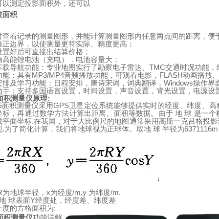
可以测定投影面积外，还可以
坡面积
时查看记录的测量图形，并能计算测量图形内任意两点间的距离，便
修正边界，以使测量更符实际、精度更高；
设置好后可直接出结算价格；
物高能锂电池（充电），电池容量大；
TMC
车载导航功能：专业地图实行了勘察电子雷达、
交通时况功能，
MP3/MP4
FLASH
功能：具有
音频播放功能，可观看电影，
动画播放
Windows
安排及学习功能：日程安排，唐诗宋词，词典翻译，
操作界
助手：支持多国语言设置，时间设置，声音设置，背光设置，电源设
面积测量仪原理
:
S
GPS
面积测量仪采用
卫星定位系统能够提供实时的经度、纬度、高
坐标，再通过数学方法计算出距离、面积等数据。由于
地
球
是一个
.
成平面坐标
在我国，对于大比例尺的地图通常采用高斯一克吕格投影
.
6371116
现
为了简化计算，我们将地球视为正球体。取地
球
半径为
R
x
/m,y
/m.
为地球半径，
为经度
为纬度
Y
地
球表面
经度处，经度差、纬度差
:
一度的方格面积为
面积测量仪
功能详解