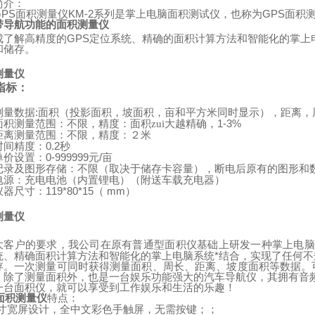
简介：
GPS
面积测量仪
KM-2
系列是掌上电脑面积测试仪，也称为
GPS
面积
带导航功能的面积测量仪
成了解高精度的
GPS
定位系统、精确的面积计算方法和智能化的掌上
和储存。
测量仪
指标：
:
测量数据
面积（投影面积，坡面积，亩和平方米同时显示），距离，
1-3%
面积测量范围：不限，精度：面积zui大越精确，
距离测量范围：不限，精度：２米
0.2
时间精度：
秒
0-999999
/
单价设置：
元
亩
记录及图形存储：不限（取决于储存卡容量），断电后原有的图形和
（
）
电源：充电电池（内置锂电）
附送车载充电器
119*80*15
mm
）
仪器尺寸：
（
测量仪
：
大客户的要求，我公司在原有普通型面积仪基础上研发一种掌上电脑
统、精确面积计算方法和智能化的掌上电脑系统*结合，实现了任何
存。一次测量可同时获得测量面积、周长、距离、坡度面积等数据。
。除了测量面积外，也是一台娱乐功能强大的汽车导航仪，其拥有音
一台面积仪，就可以享受到工作娱乐和生活的乐趣！
面积测量仪
特点：
寸宽屏设计，全中文彩色手触屏，无需按键；；