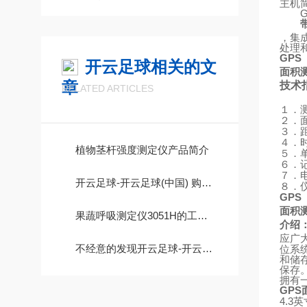
主机
，集
处理
GPS
开云足球相关的文
面积
章
技术
RELATED ARTICLES
１．
２．
３．
４．
植物茎杆强度测定仪产品简介
５．
６．
７．
开云足球-开云足球(中国) 购买时你所需要知知道的事情
８．
GPS
面积
果蔬呼吸测定仪3051H的工作原理
介绍
应广
不经意的发现开云足球-开云足球(中国) 水循环噪音比以前大很多，这是为什么呢?
位系
和储
保存
拥有
GPS
4.3
英