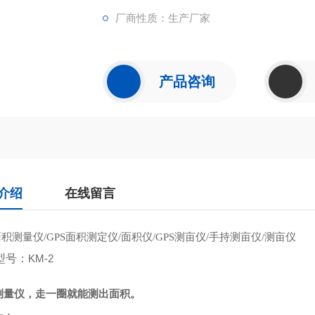
厂商性质：生产厂家
产品咨询
介绍
在线留言
面积测量仪
面积测定仪
面积仪
测亩仪
手持测亩仪
测亩仪
/GPS
/
/GPS
/
/
型号：
KM-2
测量仪，走一圈就能测出面积。