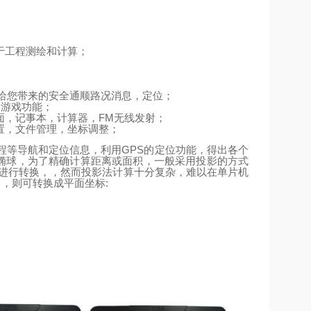
于工程测绘和计算；
给您带来的安全通顺路况消息，定位；
、游戏功能；
FM
面，记事本，计算器，
无线发射；
置，文件管理，坐标调整；
GPS
程等导航和定位信息，利用
的定位功能，得出各个
椭球，为了精确计算距离或面积，一般采用投影的方式
进行转换，，然而投影法计算十分复杂，难以在单片机
m
:
，则可转换成平面坐标