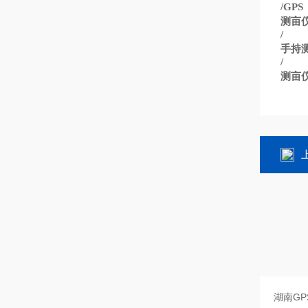
/GPS
测亩
/
手持
/
测亩