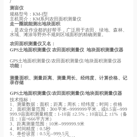
/
测亩仪
规格型号：
型
KM-I
主机简介：
系列农田面积测量仪
KM
走一圈就能测出地块面积
，是农业作业都的好帮手，广泛用于农田、绿地、森林、
水域、滩涂等野外不规则区域面积的精确测量。
农田面积测量仪又名：
土地面积测量仪
农田面积测量仪
地块面积测量仪器
GPS
土地面积测量仪
农田面积测量仪
地块面积测量仪器
GPS
/
/
功能：
测量面积、测量距离、测量周长、经纬度、计算价格、记
录存储
土地面积测量仪
农田面积测量仪
地块面积测量仪器
GPS
/
/
技术指标：
、测量数据：面积；距离；周长；经纬度；时间；价格
1
、面积测量范围：3
平米
平米，或
亩
2
00
--9999999
0.5
--999
亩面积测量精度：
亩
；
亩以上
（备
999.9
1-10
±2.5%
10
±1%
注：
亩
平方米）
1
=666
、距离测量范围：
米
米
3
10
--999999.9
、时间精度：
秒
4
0.5
、单价设置：
元
元
5
0.5
--999.5