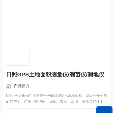
日照GPS土地面积测量仪/测亩仪/测地仪
产品简介
KM系列农田面积测量仪走一圈就能测出地块面积，是农业作业都
的好帮手，广泛用于农田、绿地、森林、水域、滩涂等野外不规
则区域面积的精确测量。