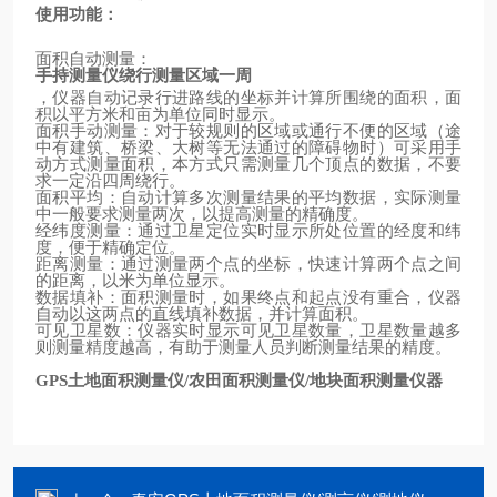
使用功能：
面积自动测量：
手持测量仪绕行测量区域一周
，仪器自动记录行进路线的坐标并计算所围绕的面积，面
积以平方米和亩为单位同时显示。
面积手动测量：对于较规则的区域或通行不便的区域（途
中有建筑、桥梁、大树等无法通过的障碍物时）可采用手
动方式测量面积，本方式只需测量几个顶点的数据，不要
求一定沿四周绕行。
面积平均：自动计算多次测量结果的平均数据，实际测量
中一般要求测量两次，以提高测量的精确度。
经纬度测量：通过卫星定位实时显示所处位置的经度和纬
度，便于精确定位。
距离测量：通过测量两个点的坐标，快速计算两个点之间
的距离，以米为单位显示。
数据填补：面积测量时，如果终点和起点没有重合，仪器
自动以这两点的直线填补数据，并计算面积。
可见卫星数：仪器实时显示可见卫星数量，卫星数量越多
则测量精度越高，有助于测量人员判断测量结果的精度。
土地面积测量仪
农田面积测量仪
地块面积测量仪器
GPS
/
/