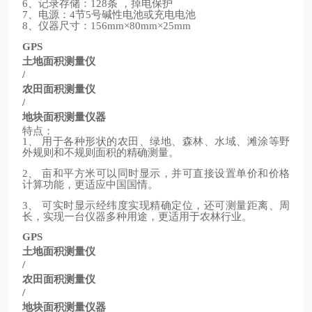
、记录存储：
条
，掉电保护
6
128
、电源：
节
号碱性电池或充电电池
7
4
5
、仪器尺寸：
8
156mm×80mm×25mm
GPS
土地面积测量仪
/
农田面积测量仪
/
地块面积测量仪器
特点：
、
用于各种形状的农田、绿地、森林、水域、滩涂等野
1
外规则和不规则面积的精确测量。
、
亩和平方米可以同时显示，并可直接设置单价和价格
2
计算功能，更适应中国国情。
、
可实时显示经纬度实现精确定位，还可测量距离、周
3
长，实现一台仪器多种用途，更适用于农林行业。
GPS
土地面积测量仪
/
农田面积测量仪
/
地块面积测量仪器