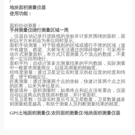
/
地块面积测量仪器
使用功能：
面积自动测量：
手持测量仪绕行测量区域一周
，仪器自动记录行进路线的坐标并计算所围绕的面积，面
积以平方米和亩为单位同时显示。
面积手动测量：对于较规则的区域或通行不便的区域（途
中有建筑、桥梁、大树等无法通过的障碍物时）可采用手
动方式测量面积，本方式只需测量几个顶点的数据，不要
求一定沿四周绕行。
面积平均：自动计算多次测量结果的平均数据，实际测量
中一般要求测量两次，以提高测量的精确度。
经纬度测量：通过卫星定位实时显示所处位置的经度和纬
度，便于精确定位。
距离测量：通过测量两个点的坐标，快速计算两个点之间
的距离，以米为单位显示。
数据填补：面积测量时，如果终点和起点没有重合，仪器
自动以这两点的直线填补数据，并计算面积。
可见卫星数：仪器实时显示可见卫星数量，卫星数量越多
则测量精度越高，有助于测量人员判断测量结果的精度。
土地面积测量仪
农田面积测量仪
地块面积测量仪器
GPS
/
/