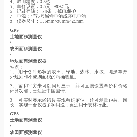
、时间精度：
秒
4
0.5
、单价设置：
元
元
5
0.5
--999.5
、记录存储：
条
，掉电保护
6
128
、电源：
节
号碱性电池或充电电池
7
4
5
、仪器尺寸：
8
156mm×80mm×25mm
GPS
土地面积测量仪
/
农田面积测量仪
/
地块面积测量仪器
特点：
、
用于各种形状的农田、绿地、森林、水域、滩涂等野
1
外规则和不规则面积的精确测量。
、
亩和平方米可以同时显示，并可直接设置单价和价格
2
计算功能，更适应中国国情。
、
可实时显示经纬度实现精确定位，还可测量距离、周
3
长，实现一台仪器多种用途，更适用于农林行业。
GPS
土地面积测量仪
/
农田面积测量仪