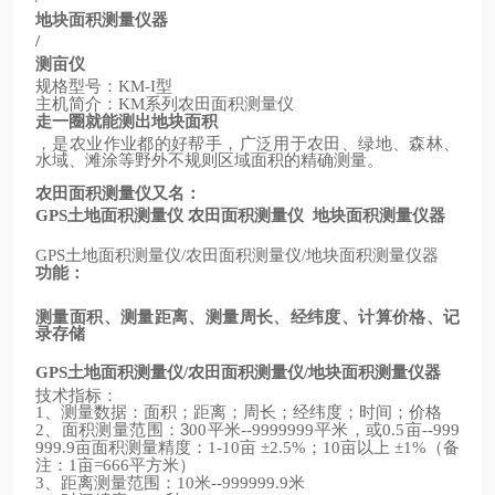
地块面积测量仪器
/
测亩仪
规格型号：
型
KM-I
主机简介：
系列农田面积测量仪
KM
走一圈就能测出地块面积
，是农业作业都的好帮手，广泛用于农田、绿地、森林、
水域、滩涂等野外不规则区域面积的精确测量。
农田面积测量仪又名：
土地面积测量仪
农田面积测量仪
地块面积测量仪器
GPS
土地面积测量仪
农田面积测量仪
地块面积测量仪器
GPS
/
/
功能：
测量面积、测量距离、测量周长、经纬度、计算价格、记
录存储
土地面积测量仪
农田面积测量仪
地块面积测量仪器
GPS
/
/
技术指标：
、测量数据：面积；距离；周长；经纬度；时间；价格
1
、面积测量范围：3
平米
平米，或
亩
2
00
--9999999
0.5
--999
亩面积测量精度：
亩
；
亩以上
（备
999.9
1-10
±2.5%
10
±1%
注：
亩
平方米）
1
=666
、距离测量范围：
米
米
3
10
--999999.9