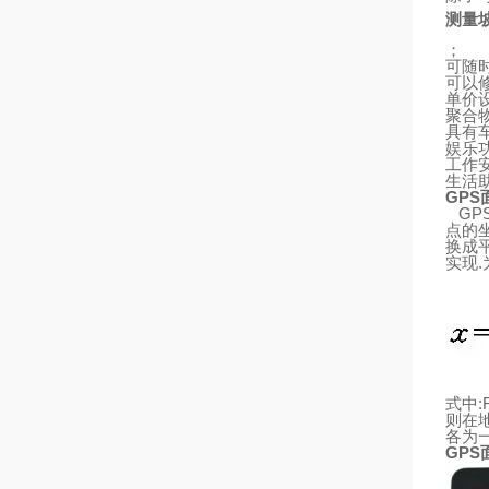
测量
；
可随
可以
单价
聚合
具有
娱乐
工作
生活
GPS
GP
点的
换成
实现
.
式中
:
则
在
各为
GPS