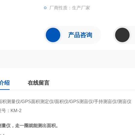
厂商性质：生产厂家
产品咨询
介绍
在线留言
面积测量仪
/GPS
面积测定仪
/
面积仪
/GPS
测亩仪
/
手持测亩仪
/
测亩仪
型号：
KM-2
测量仪，走一圈就能测出面积。