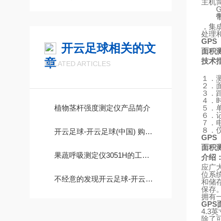
主机
，集
处理
GPS
开云足球相关的文
面积
章
技术
RELATED ARTICLES
１．
２．
３．
４．
植物茎杆强度测定仪产品简介
５．
６．
７．
８．
开云足球-开云足球(中国) 购买时你所需要知知道的事情
GPS
面积
果蔬呼吸测定仪3051H的工作原理
介绍
应广
位系
不经意的发现开云足球-开云足球(中国) 水循环噪音比以前大很多，这是为什么呢?
和储
保存
拥有
GPS
4.3
英
除了