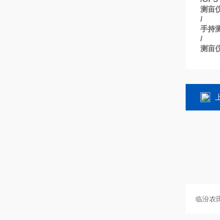
测亩
/
手持
/
测亩