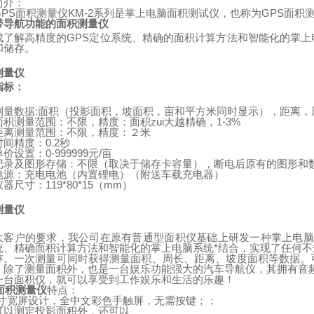
简介：
GPS
面积测量仪
KM-2
系列是掌上电脑面积测试仪，也称为
GPS
面积
带导航功能的面积测量仪
成了解高精度的
GPS
定位系统、精确的面积计算方法和智能化的掌上
和储存。
测量仪
指标：
测量数据
:
面积（投影面积，坡面积，亩和平方米同时显示），距离，
面积测量范围：不限，精度：面积zui大越精确，
1-3%
距离测量范围：不限，精度：２米
时间精度：
0.2
秒
单价设置：
0-999999
元
/
亩
记录及图形存储：不限（取决于储存卡容量），断电后原有的图形和
电源：充电电池（内置锂电）
（
附送车载充电器
）
仪器尺寸：
119*80*15
（
mm
）
测量仪
：
大客户的要求，我公司在原有普通型面积仪基础上研发一种掌上电脑
统、精确面积计算方法和智能化的掌上电脑系统*结合，实现了任何
存。一次测量可同时获得测量面积、周长、距离、坡度面积等数据。
。除了测量面积外，也是一台娱乐功能强大的汽车导航仪，其拥有音
一台面积仪，就可以享受到工作娱乐和生活的乐趣！
面积测量仪
特点：
寸宽屏设计，全中文彩色手触屏，无需按键；；
可以测定投影面积外，还可以