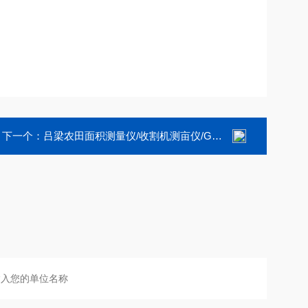
下一个：
吕梁农田面积测量仪/收割机测亩仪/GPS面积仪