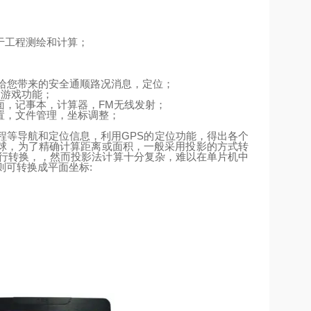
于工程测绘和计算；
给您带来的安全通顺路况消息，定位；
、游戏功能；
面，记事本，计算器，
FM
无线发射；
置，文件管理，坐标调整；
程等导航和定位信息，利用
GPS
的定位功能，得出各个
球，为了精确计算距离或面积，一般采用投影的方式转
行转换，，然而投影法计算十分复杂，难以在单片机中
则可转换成平面坐标
: