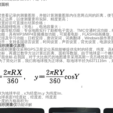
坡面积
时查看记录的测量图形，并能计算测量图形内任意两点间的距离，便
修正边界，以使测量更符实际、精度更高；
设置好后可直接出结算价格；
物高能锂电池（充电），电池容量大；
车载导航功能：专业地图实行了勘察电子雷达、
TMC
交通时况功能，
功能：具有
MP3/MP4
音频播放功能，可观看电影，
FLASH
动画播放
安排及学习功能：日程安排，唐诗宋词，词典翻译，
Windows
操作界
助手：支持多国语言设置，时间设置，声音设置，背光设置，电源设
面积测量仪原理
:
S
面积测量仪采用
GPS
卫星定位系统能够提供实时的经度、纬度、高
坐标，再通过数学方法计算出距离、面积等数据。由于
地
球
是一个椭
平面坐标
.
在我国，对于大比例尺的地图通常采用高斯一克吕格投影进
为了简化计算，我们将地球视为正球体。取地
球
半径为
6371116m
，
R
为地球半径，
x
为经度
/m,y
为纬度
/m.
地
球表面
Y
经度处，经度差、纬度差
一度的方格面积为
:
面积测量仪
功能详解