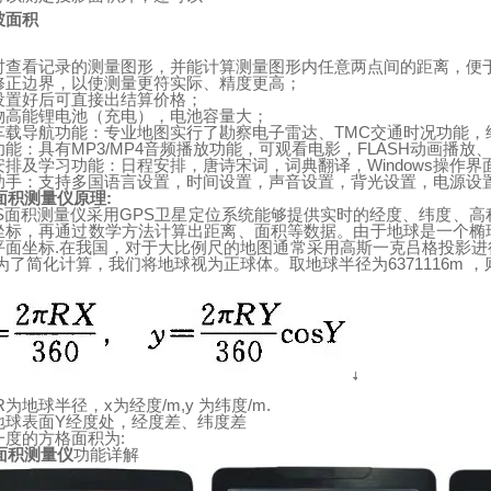
坡面积
时查看记录的测量图形，并能计算测量图形内任意两点间的距离，便
修正边界，以使测量更符实际、精度更高；
设置好后可直接出结算价格；
物高能锂电池（充电），电池容量大；
车载导航功能：专业地图实行了勘察电子雷达、
TMC
交通时况功能，
功能：具有
MP3/MP4
音频播放功能，可观看电影，
FLASH
动画播放
安排及学习功能：日程安排，唐诗宋词，词典翻译，
Windows
操作界
助手：支持多国语言设置，时间设置，声音设置，背光设置，电源设
面积测量仪原理
:
S
面积测量仪采用
GPS
卫星定位系统能够提供实时的经度、纬度、高
坐标，再通过数学方法计算出距离、面积等数据。由于
地
球
是一个椭
平面坐标
.
在我国，对于大比例尺的地图通常采用高斯一克吕格投影进
为了简化计算，我们将地球视为正球体。取地
球
半径为
6371116m
，
R
为地球半径，
x
为经度
/m,y
为纬度
/m.
地
球表面
Y
经度处，经度差、纬度差
一度的方格面积为
:
面积测量仪
功能详解