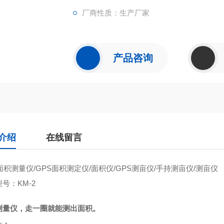
厂商性质：生产厂家
产品咨询
介绍
在线留言
面积测量仪
/GPS
面积测定仪
/
面积仪
/GPS
测亩仪
/
手持测亩仪
/
测亩仪
型号：
KM-2
测量仪，走一圈就能测出面积。