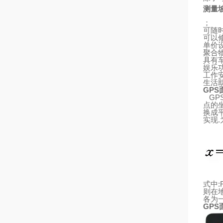
测量
；
可随
可以
单价
聚合
具有
娱乐
工作
生活
GPS
GP
点的
换成
实现
.
式中
:
则
在
各为
GPS