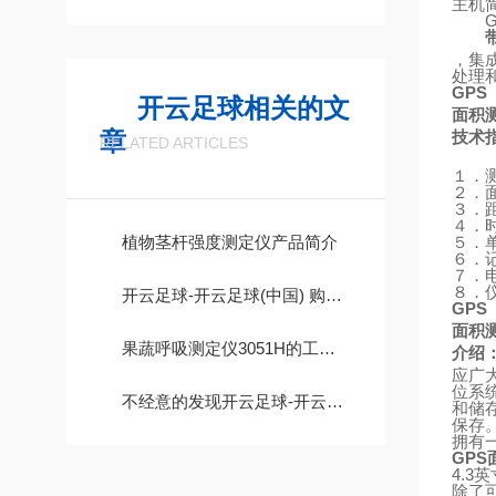
主机
，集
处理
GPS
开云足球相关的文
面积
章
技术
RELATED ARTICLES
１．
２．
３．
４．
植物茎杆强度测定仪产品简介
５．
６．
７．
８．
开云足球-开云足球(中国) 购买时你所需要知知道的事情
GPS
面积
果蔬呼吸测定仪3051H的工作原理
介绍
应广
位系
不经意的发现开云足球-开云足球(中国) 水循环噪音比以前大很多，这是为什么呢?
和储
保存
拥有
GPS
4.3
英
除了