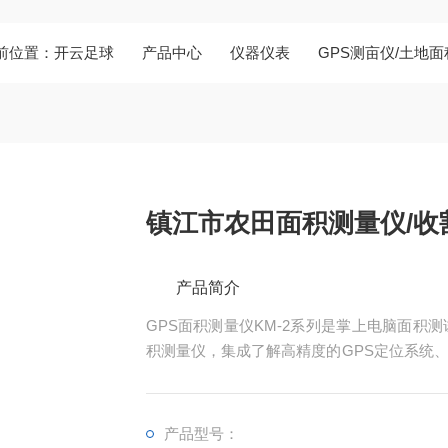
前位置：
开云足球
产品中心
仪器仪表
GPS测亩仪/土地
镇江市农田面积测量仪/收
产品简介
GPS面积测量仪KM-2系列是掌上电脑面积
积测量仪，集成了解高精度的GPS定位系统
现不规则面积的实时测试和数据智能化处理和
产品型号：