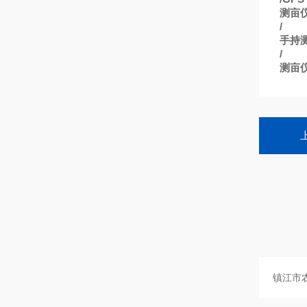
测亩
/
手持
/
测亩