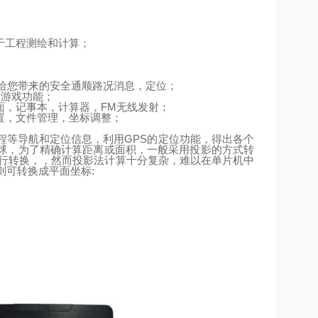
于工程测绘和计算；
给您带来的安全通顺路况消息，定位；
、游戏功能；
面，记事本，计算器，
FM
无线发射；
置，文件管理，坐标调整；
程等导航和定位信息，利用
GPS
的定位功能，得出各个
球，为了精确计算距离或面积，一般采用投影的方式转
行转换，，然而投影法计算十分复杂，难以在单片机中
则可转换成平面坐标
: