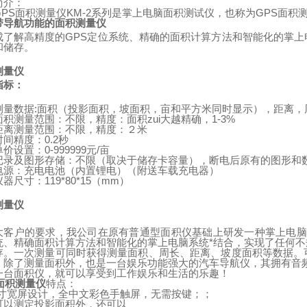
简介：
GPS
面积测量仪
KM-2
系列是掌上电脑面积测试仪，也称为
GPS
面积
带导航功能的面积测量仪
成了解高精度的
GPS
定位系统、精确的面积计算方法和智能化的掌上
和储存。
测量仪
指标：
测量数据
:
面积（投影面积，坡面积，亩和平方米同时显示），距离，
面积测量范围：不限，精度：面积zui大越精确，
1-3%
距离测量范围：不限，精度：２米
时间精度：
0.2
秒
单价设置：
0-999999
元
/
亩
记录及图形存储：不限（取决于储存卡容量），断电后原有的图形和
电源：充电电池（内置锂电）
（
附送车载充电器
）
仪器尺寸：
119*80*15
（
mm
）
测量仪
：
大客户的要求，我公司在原有普通型面积仪基础上研发一种掌上电脑
统、精确面积计算方法和智能化的掌上电脑系统*结合，实现了任何
存。一次测量可同时获得测量面积、周长、距离、坡度面积等数据。
。除了测量面积外，也是一台娱乐功能强大的汽车导航仪，其拥有音
一台面积仪，就可以享受到工作娱乐和生活的乐趣！
面积测量仪
特点：
寸宽屏设计，全中文彩色手触屏，无需按键；；
可以测定投影面积外，还可以