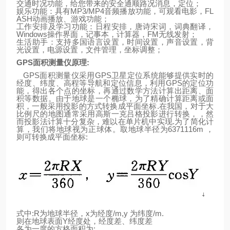
交通时况功能，给您带来的安全通顺路况消息，定位；
娱乐功能：具有
MP3/MP4
音频播放功能，可观看电影，
FL
ASH
动画播放、游戏功能；
工作安排及学习功能：日程安排，唐诗宋词，词典翻译，
Windows
操作界面，记事本，计算器，
FM
无线发射；
生活助手：支持多国语言设置，时间设置，声音设置，背
光设置，电源设置，文件管理，坐标调整；
GPS
面积测量仪原理
:
GPS
面积测量仪采用
GPS
卫星定位系统能够提供实时的
经度、纬度、高程等导航和定位信息，利用
GPS
的定位功
能，得出各个点的坐标，再通过数学方法计算出距离、面
积等数据。由于
地
球
是一个椭球，为了精确计算距离或面
积，一般采用投影的方式转换成平面坐标
.
在我国，对于大
比例尺的地图通常采用高斯一克吕格投影进行转换，，然
而投影法计算十分复杂，难以在单片机中实现
.
为了简化计
算，我们将地球视为正球体。取地
球
半径为
6371116m
，
则可转换成平面坐标
:
式中
:R
为地球半径，
x
为经度
/m,y
为纬度
/m.
则
在
地
球表面
Y
经度处，经度差、纬度差
各为一度的方格面积为
: