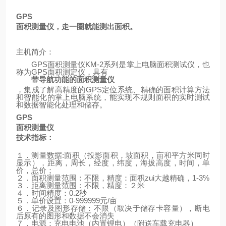
GPS
面积测量仪，走一圈就能测出面积。
主机简介：
GPS
面积测量仪
KM-2
系列是掌上电脑面积测试仪，也
称为
GPS
面积测定仪，具有
带导航功能的面积测量仪
，集成了解高精度的
GPS
定位系统、精确的面积计算方法
和智能化的掌上电脑系统，能实现不规则面积的实时测试
和数据智能化处理和储存。
GPS
面积测量仪
技术指标：
１．测量数据
:
面积（投影面积，坡面积，亩和平方米同时
显示），距离，周长，经度，纬度，海拔高度，时间，单
价，总价；
２．面积测量范围：不限，精度：面积zui大越精确，
1-3%
３．距离测量范围：不限，精度：２米
４．时间精度：
0.2
秒
５．单价设置：
0-999999
元
/
亩
６．记录及图形存储：不限（取决于储存卡容量），断电
后原有的图形和数据不会消失
７．电源：充电电池（内置锂电）
（
附送车载充电器
）