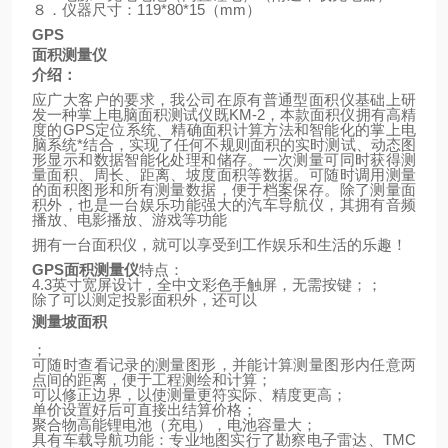
８．仪器尺寸：
119*80*15
（
mm
）
GPS
面积测量仪
介绍：
应广大客户的要求，我公司在原有普通型面积仪基础上研
发一种掌上电脑面积测试仪既
KM-2
，本款面积仪拥有高精
度的
GPS
定位系统、精确面积计算方法和智能化的掌上电
脑系统*结合，实现了任何不规则面积的实时测试、动态图
形显示和数据智能化处理和储存。一次测量可同时获得测
量面积、周长、距离、坡度面积等数据。可随时调用测量
的面积图形和所有测量数据，便于档案保存。除了测量面
积外，也是一台娱乐功能强大的汽车导航仪，其拥有音频
播放、电影播放、游戏等功能
拥有一台面积仪，就可以享受到工作娱乐和生活的乐趣！
GPS
面积测量仪
特点：
4.3
英寸宽屏设计，全中文彩色手触屏，无需按键；；
除了可以测定投影面积外，还可以
测量坡面积
；
可随时查看记录的测量图形，并能计算测量图形内任意两
点间的距离，便于工程测绘和计算；
可以修正边界，以使测量更符实际、精度更高；
单价设置好后可直接出结算价格；
聚合物高能锂电池（充电），电池容量大；
具有车载导航功能：专业地图实行了勘察电子雷达、
TMC