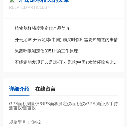
RELATED ARTICLES
植物茎杆强度测定仪产品简介
开云足球-开云足球(中国) 购买时你所需要知知道的事情
果蔬呼吸测定仪3051H的工作原理
不经意的发现开云足球-开云足球(中国) 水循环噪音比以前大很多，这是为什么呢?
详细介绍
在线留言
GPS
面积测量仪
/GPS
面积测定仪
/
面积仪
/GPS
测亩仪
/
手持
测亩仪
/
测亩仪
规格型号：
KM-2