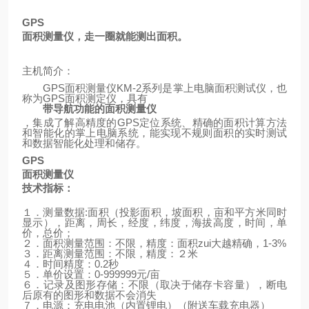
GPS
面积测量仪，走一圈就能测出面积。
主机简介：
GPS
面积测量仪
KM-2
系列是掌上电脑面积测试仪，也
称为
GPS
面积测定仪，具有
带导航功能的面积测量仪
，集成了解高精度的
GPS
定位系统、精确的面积计算方法
和智能化的掌上电脑系统，能实现不规则面积的实时测试
和数据智能化处理和储存。
GPS
面积测量仪
技术指标：
１．测量数据
:
面积（投影面积，坡面积，亩和平方米同时
显示），距离，周长，经度，纬度，海拔高度，时间，单
价，总价；
２．面积测量范围：不限，精度：面积zui大越精确，
1-3%
３．距离测量范围：不限，精度：２米
４．时间精度：
0.2
秒
５．单价设置：
0-999999
元
/
亩
６．记录及图形存储：不限（取决于储存卡容量），断电
后原有的图形和数据不会消失
７．电源：充电电池（内置锂电）
（
附送车载充电器
）