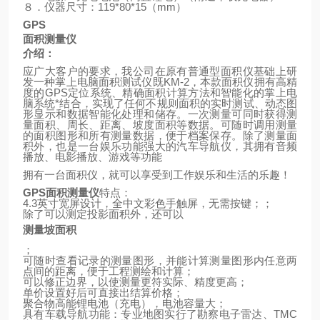
８．仪器尺寸：
119*80*15
（
mm
）
GPS
面积测量仪
介绍：
应广大客户的要求，我公司在原有普通型面积仪基础上研
发一种掌上电脑面积测试仪既
KM-2
，本款面积仪拥有高精
度的
GPS
定位系统、精确面积计算方法和智能化的掌上电
脑系统*结合，实现了任何不规则面积的实时测试、动态图
形显示和数据智能化处理和储存。一次测量可同时获得测
量面积、周长、距离、坡度面积等数据。可随时调用测量
的面积图形和所有测量数据，便于档案保存。除了测量面
积外，也是一台娱乐功能强大的汽车导航仪，其拥有音频
播放、电影播放、游戏等功能
拥有一台面积仪，就可以享受到工作娱乐和生活的乐趣！
GPS
面积测量仪
特点：
4.3
英寸宽屏设计，全中文彩色手触屏，无需按键；；
除了可以测定投影面积外，还可以
测量坡面积
；
可随时查看记录的测量图形，并能计算测量图形内任意两
点间的距离，便于工程测绘和计算；
可以修正边界，以使测量更符实际、精度更高；
单价设置好后可直接出结算价格；
聚合物高能锂电池（充电），电池容量大；
具有车载导航功能：专业地图实行了勘察电子雷达、
TMC