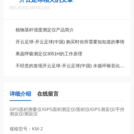
RELATED ARTICLES
植物茎杆强度测定仪产品简介
开云足球-开云足球(中国) 购买时你所需要知知道的事情
果蔬呼吸测定仪3051H的工作原理
不经意的发现开云足球-开云足球(中国) 水循环噪音比以前大很多，这是为什么呢?
详细介绍
在线留言
GPS
面积测量仪
/GPS
面积测定仪
/
面积仪
/GPS
测亩仪
/
手持
测亩仪
/
测亩仪
规格型号：
KM-2