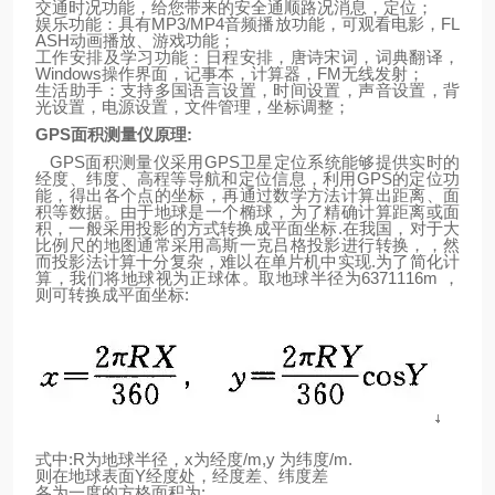
交通时况功能，给您带来的安全通顺路况消息，定位；
娱乐功能：具有
MP3/MP4
音频播放功能，可观看电影，
FL
ASH
动画播放、游戏功能；
工作安排及学习功能：日程安排，唐诗宋词，词典翻译，
Windows
操作界面，记事本，计算器，
FM
无线发射；
生活助手：支持多国语言设置，时间设置，声音设置，背
光设置，电源设置，文件管理，坐标调整；
GPS
面积测量仪原理
:
GPS
面积测量仪采用
GPS
卫星定位系统能够提供实时的
经度、纬度、高程等导航和定位信息，利用
GPS
的定位功
能，得出各个点的坐标，再通过数学方法计算出距离、面
积等数据。由于
地
球
是一个椭球，为了精确计算距离或面
积，一般采用投影的方式转换成平面坐标
.
在我国，对于大
比例尺的地图通常采用高斯一克吕格投影进行转换，，然
而投影法计算十分复杂，难以在单片机中实现
.
为了简化计
算，我们将地球视为正球体。取地
球
半径为
6371116m
，
则可转换成平面坐标
:
式中
:R
为地球半径，
x
为经度
/m,y
为纬度
/m.
则
在
地
球表面
Y
经度处，经度差、纬度差
各为一度的方格面积为
: