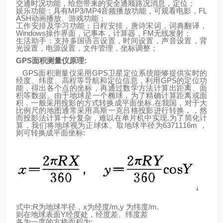
交通时况功能，给您带来的安全通顺路况消息，定位；
娱乐功能：具有
MP3/MP4
音频播放功能，可观看电影，
FL
ASH
动画播放、游戏功能；
工作安排及学习功能：日程安排，唐诗宋词，词典翻译，
Windows
操作界面，记事本，计算器，
FM
无线发射；
生活助手：支持多国语言设置，时间设置，声音设置，背
光设置，电源设置，文件管理，坐标调整；
GPS
面积测量仪原理
:
GPS
面积测量仪采用
GPS
卫星定位系统能够提供实时的
经度、纬度、高程等导航和定位信息，利用
GPS
的定位功
能，得出各个点的坐标，再通过数学方法计算出距离、面
积等数据。由于
地
球
是一个椭球，为了精确计算距离或面
积，一般采用投影的方式转换成平面坐标
.
在我国，对于大
比例尺的地图通常采用高斯一克吕格投影进行转换，，然
而投影法计算十分复杂，难以在单片机中实现
.
为了简化计
算，我们将地球视为正球体。取地
球
半径为
6371116m
，
则可转换成平面坐标
:
式中
:R
为地球半径，
x
为经度
/m,y
为纬度
/m.
则
在
地
球表面
Y
经度处，经度差、纬度差
各为一度的方格面积为
: