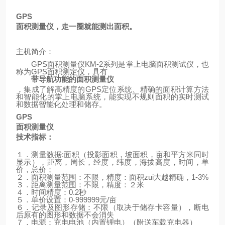
GPS
面积测量仪，走一圈就能测出面积。
主机简介：
GPS
面积测量仪
KM-2
系列是掌上电脑面积测试仪，也
称为
GPS
面积测定仪，具有
带导航功能的面积测量仪
，集成了解高精度的
GPS
定位系统、精确的面积计算方法
和智能化的掌上电脑系统，能实现不规则面积的实时测试
和数据智能化处理和储存。
GPS
面积测量仪
技术指标：
１．测量数据
:
面积（投影面积，坡面积，亩和平方米同时
显示），距离，周长，经度，纬度，海拔高度，时间，单
价，总价；
２．面积测量范围：不限，精度：面积zui大越精确，
1-3%
３．距离测量范围：不限，精度：２米
４．时间精度：
0.2
秒
５．单价设置：
0-999999
元
/
亩
６．记录及图形存储：不限（取决于储存卡容量），断电
后原有的图形和数据不会消失
７．电源：充电电池（内置锂电）
（
附送车载充电器
）