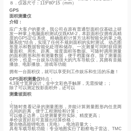
８．仪器尺寸：
119*80*15
（
mm
）
GPS
面积测量仪
介绍：
应广大客户的要求，我公司在原有普通型面积仪基础上研
发一种掌上电脑面积测试仪既
KM-2
，本款面积仪拥有高精
度的
GPS
定位系统、精确面积计算方法和智能化的掌上电
脑系统*结合，实现了任何不规则面积的实时测试、动态图
形显示和数据智能化处理和储存。一次测量可同时获得测
量面积、周长、距离、坡度面积等数据。可随时调用测量
的面积图形和所有测量数据，便于档案保存。除了测量面
积外，也是一台娱乐功能强大的汽车导航仪，其拥有音频
播放、电影播放、游戏等功能
拥有一台面积仪，就可以享受到工作娱乐和生活的乐趣！
GPS
面积测量仪
特点：
4.3
英寸宽屏设计，全中文彩色手触屏，无需按键；；
除了可以测定投影面积外，还可以
测量坡面积
；
可随时查看记录的测量图形，并能计算测量图形内任意两
点间的距离，便于工程测绘和计算；
可以修正边界，以使测量更符实际、精度更高；
单价设置好后可直接出结算价格；
聚合物高能锂电池（充电），电池容量大；
具有车载导航功能：专业地图实行了勘察电子雷达、
TMC