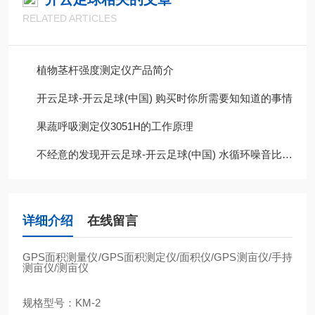
RELATED ARTICLES
植物茎杆强度测定仪产品简介
开云足球-开云足球(中国) 购买时你所需要知知道的事情
果蔬呼吸测定仪3051H的工作原理
不经意的发现开云足球-开云足球(中国) 水循环噪音比以前大很多，这是为什么呢?
详细介绍
在线留言
GPS
面积测量仪
/GPS
面积测定仪
/
面积仪
/GPS
测亩仪
/
手持
测亩仪
/
测亩仪
规格型号：
KM-2