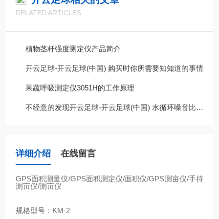
RELATED ARTICLES
植物茎杆强度测定仪产品简介
开云足球-开云足球(中国) 购买时你所需要知知道的事情
果蔬呼吸测定仪3051H的工作原理
不经意的发现开云足球-开云足球(中国) 水循环噪音比以前大很多，这是为什么呢?
详细介绍
在线留言
GPS
面积测量仪
/GPS
面积测定仪
/
面积仪
/GPS
测亩仪
/
手持
测亩仪
/
测亩仪
规格型号：
KM-2