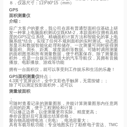
８．仪器尺寸：
119*80*15
（
mm
）
GPS
面积测量仪
介绍：
应广大客户的要求，我公司在原有普通型面积仪基础上研
发一种掌上电脑面积测试仪既
KM-2
，本款面积仪拥有高精
度的
GPS
定位系统、精确面积计算方法和智能化的掌上电
脑系统*结合，实现了任何不规则面积的实时测试、动态图
形显示和数据智能化处理和储存。一次测量可同时获得测
量面积、周长、距离、坡度面积等数据。可随时调用测量
的面积图形和所有测量数据，便于档案保存。除了测量面
积外，也是一台娱乐功能强大的汽车导航仪，其拥有音频
播放、电影播放、游戏等功能
拥有一台面积仪，就可以享受到工作娱乐和生活的乐趣！
GPS
面积测量仪
特点：
4.3
英寸宽屏设计，全中文彩色手触屏，无需按键；；
除了可以测定投影面积外，还可以
测量坡面积
；
可随时查看记录的测量图形，并能计算测量图形内任意两
点间的距离，便于工程测绘和计算；
可以修正边界，以使测量更符实际、精度更高；
单价设置好后可直接出结算价格；
聚合物高能锂电池（充电），电池容量大；
具有车载导航功能：专业地图实行了勘察电子雷达、
TMC