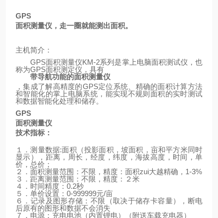
GPS
面积测量仪，走一圈就能测出面积。
主机简介：
GPS
面积测量仪
KM-2
系列是掌上电脑面积测试仪，也
称为
GPS
面积测定仪，具有
带导航功能的面积测量仪
，集成了解高精度的
GPS
定位系统、精确的面积计算方法
和智能化的掌上电脑系统，能实现不规则面积的实时测试
和数据智能化处理和储存。
GPS
面积测量仪
技术指标：
１．测量数据
:
面积（投影面积，坡面积，亩和平方米同时
显示），距离，周长，经度，纬度，海拔高度，时间，单
价，总价；
２．面积测量范围：不限，精度：面积zui大越精确，
1-3%
３．距离测量范围：不限，精度：２米
４．时间精度：
0.2
秒
５．单价设置：
0-999999
元
/
亩
６．记录及图形存储：不限（取决于储存卡容量），断电
后原有的图形和数据不会消失
７．电源：充电电池（内置锂电）
（
附送车载充电器
）