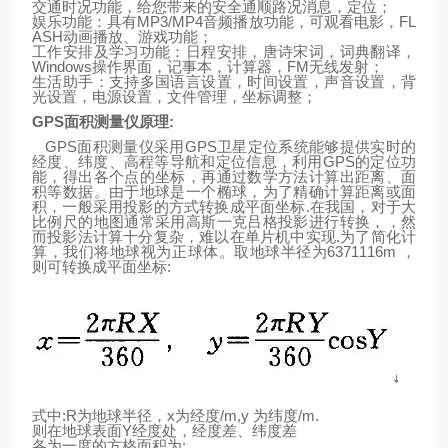
交通时况功能，给您带来的安全通顺路况消息，定位；
娱乐功能：具有
MP3/MP4
音频播放功能，可观看电影，
FL
ASH
动画播放、游戏功能；
工作安排及学习功能：日程安排，唐诗宋词，词典翻译，
Windows
操作界面，记事本，计算器，
FM
无线发射；
生活助手：支持多国语言设置，时间设置，声音设置，背
光设置，电源设置，文件管理，坐标调整；
GPS
面积测量仪原理
:
GPS
面积测量仪采用
GPS
卫星定位系统能够提供实时的
经度、纬度、高程等导航和定位信息，利用
GPS
的定位功
能，得出各个点的坐标，再通过数学方法计算出距离、面
积等数据。由于
地
球
是一个椭球，为了精确计算距离或面
积，一般采用投影的方式转换成平面坐标
.
在我国，对于大
比例尺的地图通常采用高斯一克吕格投影进行转换，，然
而投影法计算十分复杂，难以在单片机中实现
.
为了简化计
算，我们将地球视为正球体。取地
球
半径为
6371116m
，
则可转换成平面坐标
:
式中
:R
为地球半径，
x
为经度
/m,y
为纬度
/m.
则
在
地
球表面
Y
经度处，经度差、纬度差
各为一度的方格面积为
: