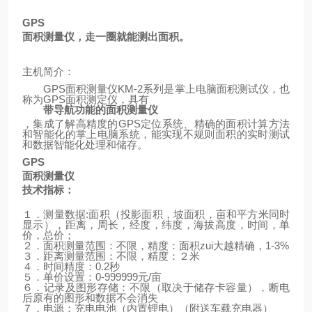
GPS
面积测量仪，走一圈就能测出面积。
主机简介：
GPS
面积测量仪
KM-2
系列是掌上电脑面积测试仪，也
称为
GPS
面积测定仪，具有
带导航功能的面积测量仪
，集成了解高精度的
GPS
定位系统、精确的面积计算方法
和智能化的掌上电脑系统，能实现不规则面积的实时测试
和数据智能化处理和储存。
GPS
面积测量仪
技术指标：
１．测量数据
:
面积（投影面积，坡面积，亩和平方米同时
显示），距离，周长，经度，纬度，海拔高度，时间，单
价，总价；
２．面积测量范围：不限，精度：面积zui大越精确，
1-3%
３．距离测量范围：不限，精度：２米
４．时间精度：
0.2
秒
５．单价设置：
0-999999
元
/
亩
６．记录及图形存储：不限（取决于储存卡容量），断电
后原有的图形和数据不会消失
７．电源：充电电池（内置锂电）
（
附送车载充电器
）