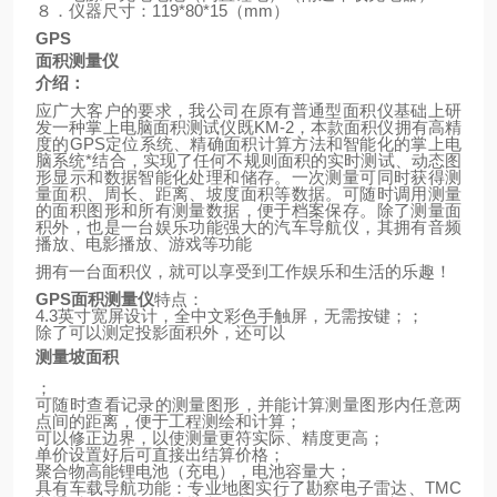
８．仪器尺寸：
119*80*15
（
mm
）
GPS
面积测量仪
介绍：
应广大客户的要求，我公司在原有普通型面积仪基础上研
发一种掌上电脑面积测试仪既
KM-2
，本款面积仪拥有高精
度的
GPS
定位系统、精确面积计算方法和智能化的掌上电
脑系统*结合，实现了任何不规则面积的实时测试、动态图
形显示和数据智能化处理和储存。一次测量可同时获得测
量面积、周长、距离、坡度面积等数据。可随时调用测量
的面积图形和所有测量数据，便于档案保存。除了测量面
积外，也是一台娱乐功能强大的汽车导航仪，其拥有音频
播放、电影播放、游戏等功能
拥有一台面积仪，就可以享受到工作娱乐和生活的乐趣！
GPS
面积测量仪
特点：
4.3
英寸宽屏设计，全中文彩色手触屏，无需按键；；
除了可以测定投影面积外，还可以
测量坡面积
；
可随时查看记录的测量图形，并能计算测量图形内任意两
点间的距离，便于工程测绘和计算；
可以修正边界，以使测量更符实际、精度更高；
单价设置好后可直接出结算价格；
聚合物高能锂电池（充电），电池容量大；
具有车载导航功能：专业地图实行了勘察电子雷达、
TMC