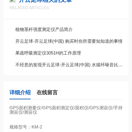
RELATED ARTICLES
植物茎杆强度测定仪产品简介
开云足球-开云足球(中国) 购买时你所需要知知道的事情
果蔬呼吸测定仪3051H的工作原理
不经意的发现开云足球-开云足球(中国) 水循环噪音比以前大很多，这是为什么呢?
详细介绍
在线留言
GPS
面积测量仪
/GPS
面积测定仪
/
面积仪
/GPS
测亩仪
/
手持
测亩仪
/
测亩仪
规格型号：
KM-2