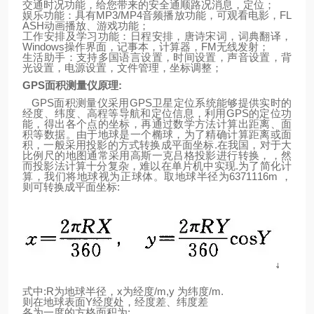
交通时况功能，给您带来的安全通顺路况消息，定位；
娱乐功能：具有
MP3/MP4
音频播放功能，可观看电影，
FL
ASH
动画播放、游戏功能；
工作安排及学习功能：日程安排，唐诗宋词，词典翻译，
Windows
操作界面，记事本，计算器，
FM
无线发射；
生活助手：支持多国语言设置，时间设置，声音设置，背
光设置，电源设置，文件管理，坐标调整；
GPS
面积测量仪原理
:
GPS
面积测量仪采用
GPS
卫星定位系统能够提供实时的
经度、纬度、高程等导航和定位信息，利用
GPS
的定位功
能，得出各个点的坐标，再通过数学方法计算出距离、面
积等数据。由于
地
球
是一个椭球，为了精确计算距离或面
积，一般采用投影的方式转换成平面坐标
.
在我国，对于大
比例尺的地图通常采用高斯一克吕格投影进行转换，，然
而投影法计算十分复杂，难以在单片机中实现
.
为了简化计
算，我们将地球视为正球体。取地
球
半径为
6371116m
，
则可转换成平面坐标
:
式中
:R
为地球半径，
x
为经度
/m,y
为纬度
/m.
则
在
地
球表面
Y
经度处，经度差、纬度差
各为一度的方格面积为
: