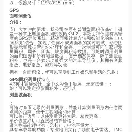
８．仪器尺寸：
119*80*15
（
mm
）
GPS
面积测量仪
介绍：
应广大客户的要求，我公司在原有普通型面积仪基础上研
发一种掌上电脑面积测试仪既
KM-2
，本款面积仪拥有高精
度的
GPS
定位系统、精确面积计算方法和智能化的掌上电
脑系统*结合，实现了任何不规则面积的实时测试、动态图
形显示和数据智能化处理和储存。一次测量可同时获得测
量面积、周长、距离、坡度面积等数据。可随时调用测量
的面积图形和所有测量数据，便于档案保存。除了测量面
积外，也是一台娱乐功能强大的汽车导航仪，其拥有音频
播放、电影播放、游戏等功能
拥有一台面积仪，就可以享受到工作娱乐和生活的乐趣！
GPS
面积测量仪
特点：
4.3
英寸宽屏设计，全中文彩色手触屏，无需按键；；
除了可以测定投影面积外，还可以
测量坡面积
；
可随时查看记录的测量图形，并能计算测量图形内任意两
点间的距离，便于工程测绘和计算；
可以修正边界，以使测量更符实际、精度更高；
单价设置好后可直接出结算价格；
聚合物高能锂电池（充电），电池容量大；
具有车载导航功能：专业地图实行了勘察电子雷达、
TMC