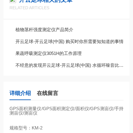
RELATED ARTICLES
植物茎杆强度测定仪产品简介
开云足球-开云足球(中国) 购买时你所需要知知道的事情
果蔬呼吸测定仪3051H的工作原理
不经意的发现开云足球-开云足球(中国) 水循环噪音比以前大很多，这是为什么呢?
详细介绍
在线留言
GPS
面积测量仪
/GPS
面积测定仪
/
面积仪
/GPS
测亩仪
/
手持
测亩仪
/
测亩仪
规格型号：
KM-2