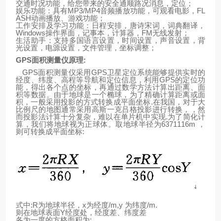
交通时况功能，给您带来的安全通顺路况消息，定位；
娱乐功能：具有
MP3/MP4
音频播放功能，可观看电影，
FL
ASH
动画播放、游戏功能；
工作安排及学习功能：日程安排，唐诗宋词，词典翻译，
Windows
操作界面，记事本，计算器，
FM
无线发射；
生活助手：支持多国语言设置，时间设置，声音设置，背
光设置，电源设置，文件管理，坐标调整；
GPS
面积测量仪原理
:
GPS
面积测量仪采用
GPS
卫星定位系统能够提供实时的
经度、纬度、高程等导航和定位信息，利用
GPS
的定位功
能，得出各个点的坐标，再通过数学方法计算出距离、面
积等数据。由于
地
球
是一个椭球，为了精确计算距离或面
积，一般采用投影的方式转换成平面坐标
.
在我国，对于大
比例尺的地图通常采用高斯一克吕格投影进行转换，，然
而投影法计算十分复杂，难以在单片机中实现
.
为了简化计
算，我们将地球视为正球体。取地
球
半径为
6371116m
，
则可转换成平面坐标
:
式中
:R
为地球半径，
x
为经度
/m,y
为纬度
/m.
则
在
地
球表面
Y
经度处，经度差、纬度差
各为一度的方格面积为
: