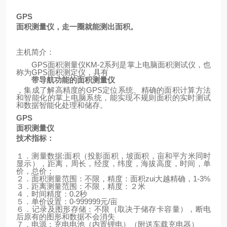
GPS
面积测量仪，走一圈就能测出面积。
主机简介：
GPS
面积测量仪
KM-2
系列是掌上电脑面积测试仪，也
称为
GPS
面积测定仪，具有
带导航功能的面积测量仪
，集成了解高精度的
GPS
定位系统、精确的面积计算方法
和智能化的掌上电脑系统，能实现不规则面积的实时测试
和数据智能化处理和储存。
GPS
面积测量仪
技术指标：
１．测量数据
:
面积（投影面积，坡面积，亩和平方米同时
显示），距离，周长，经度，纬度，海拔高度，时间，单
价，总价；
２．面积测量范围：不限，精度：面积zui大越精确，
1-3%
３．距离测量范围：不限，精度：２米
４．时间精度：
0.2
秒
５．单价设置：
0-999999
元
/
亩
６．记录及图形存储：不限（取决于储存卡容量），断电
后原有的图形和数据不会消失
７．电源：充电电池（内置锂电）
（
附送车载充电器
）