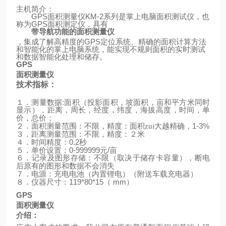
主机简介：
GPS
面积测量仪
KM-2
系列是掌上电脑面积测试仪，也
称为
GPS
面积测定仪，具有
带导航功能的面积测量仪
，集成了解高精度的
GPS
定位系统、精确的面积计算方法
和智能化的掌上电脑系统，能实现不规则面积的实时测试
和数据智能化处理和储存。
GPS
面积测量仪
技术指标：
:
１．测量数据
面积（投影面积，坡面积，亩和平方米同时
显示），距离，周长，经度，纬度，海拔高度，时间，单
价，总价；
1-3%
２．面积测量范围：不限，精度：面积zui大越精确，
３．距离测量范围：不限，精度：２米
0.2
４．时间精度：
秒
0-999999
/
５．单价设置：
元
亩
６．记录及图形存储：不限（取决于储存卡容量），断电
后原有的图形和数据不会消失
（
）
７．电源：充电电池（内置锂电）
附送车载充电器
119*80*15
mm
）
８．仪器尺寸：
（
GPS
面积测量仪
介绍：