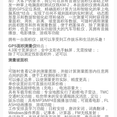
应广大客户的要求，我公司在原有普通型面积仪基础上研
KM-2
发一种掌上电脑面积测试仪既
，本款面积仪拥有高精
GPS
定位系统、精确面积计算方法和智能化的掌上电
度的
脑系统*结合，实现了任何不规则面积的实时测试、动态图
形显示和数据智能化处理和储存。一次测量可同时获得测
量面积、周长、距离、坡度面积等数据。可随时调用测量
的面积图形和所有测量数据，便于档案保存。除了测量面
积外，也是一台娱乐功能强大的汽车导航仪，其拥有音频
播放、电影播放、游戏等功能
拥有一台面积仪，就可以享受到工作娱乐和生活的乐趣！
GPS
面积测量仪
特点：
4.3
英寸宽屏设计，全中文彩色手触屏，无需按键；；
除了可以测定投影面积外，还可以
测量坡面积
；
可随时查看记录的测量图形，并能计算测量图形内任意两
点间的距离，便于工程测绘和计算；
可以修正边界，以使测量更符实际、精度更高；
单价设置好后可直接出结算价格；
聚合物高能锂电池（充电），电池容量大；
TMC
具有车载导航功能：专业地图实行了勘察电子雷达、
交通时况功能，给您带来的安全通顺路况消息，定位；
MP3/MP4
FL
娱乐功能：具有
音频播放功能，可观看电影，
ASH
动画播放、游戏功能；
工作安排及学习功能：日程安排，唐诗宋词，词典翻译，
Windows
FM
操作界面，记事本，计算器，
无线发射；
生活助手：支持多国语言设置，时间设置，声音设置，背