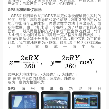
光设置，电源设置，文件管理，坐标调整；
GPS
面积测量仪原理
:
GPS
GPS
面积测量仪采用
卫星定位系统能够提供实时的
GPS
经度、纬度、高程等导航和定位信息，利用
的定位功
能，得出各个点的坐标，再通过数学方法计算出距离、面
积等数据。由于
地
球
是一个椭球，为了精确计算距离或
.
面积，一般采用投影的方式转换成平面坐标
在我国，对于
大比例尺的地图通常采用高斯一克吕格投影进行转换，，
.
然而投影法计算十分复杂，难以在单片机中实现
为了简化
6371116m
计算，我们将地球视为正球体。取地
球
半径为
:
，则可转换成平面坐标
:R
x
/m,y
/m.
式中
为地球半径，
为经度
为纬度
Y
则
在
地
球表面
经度处，经度差、纬度差
:
各为一度的方格面积为
GPS
面积测量仪
功能详解