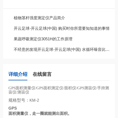
植物茎杆强度测定仪产品简介
开云足球-开云足球(中国) 购买时你所需要知知道的事情
果蔬呼吸测定仪3051H的工作原理
不经意的发现开云足球-开云足球(中国) 水循环噪音比以前大很多，这是为什么呢?
详细介绍
在线留言
面积测量仪
面积测定仪
面积仪
测亩仪
手持测
GPS
/GPS
/
/GPS
/
亩仪
测亩仪
/
规格型号：
KM-2
GPS
面积测量仪，走一圈就能测出面积。