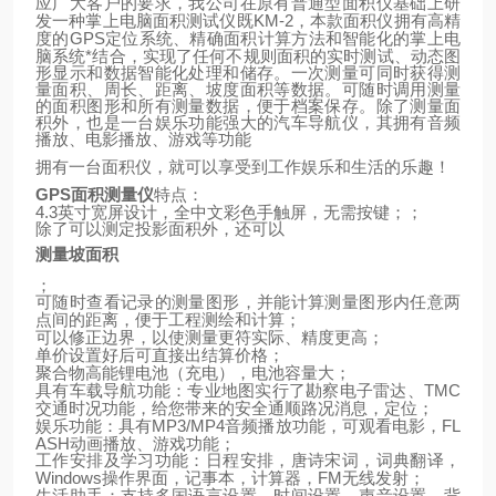
应广大客户的要求，我公司在原有普通型面积仪基础上研
KM-2
发一种掌上电脑面积测试仪既
，本款面积仪拥有高精
GPS
定位系统、精确面积计算方法和智能化的掌上电
度的
脑系统*结合，实现了任何不规则面积的实时测试、动态图
形显示和数据智能化处理和储存。一次测量可同时获得测
量面积、周长、距离、坡度面积等数据。可随时调用测量
的面积图形和所有测量数据，便于档案保存。除了测量面
积外，也是一台娱乐功能强大的汽车导航仪，其拥有音频
播放、电影播放、游戏等功能
拥有一台面积仪，就可以享受到工作娱乐和生活的乐趣！
GPS
面积测量仪
特点：
4.3
英寸宽屏设计，全中文彩色手触屏，无需按键；；
除了可以测定投影面积外，还可以
测量坡面积
；
可随时查看记录的测量图形，并能计算测量图形内任意两
点间的距离，便于工程测绘和计算；
可以修正边界，以使测量更符实际、精度更高；
单价设置好后可直接出结算价格；
聚合物高能锂电池（充电），电池容量大；
TMC
具有车载导航功能：专业地图实行了勘察电子雷达、
交通时况功能，给您带来的安全通顺路况消息，定位；
MP3/MP4
FL
娱乐功能：具有
音频播放功能，可观看电影，
ASH
动画播放、游戏功能；
工作安排及学习功能：日程安排，唐诗宋词，词典翻译，
Windows
FM
操作界面，记事本，计算器，
无线发射；
生活助手：支持多国语言设置，时间设置，声音设置，背