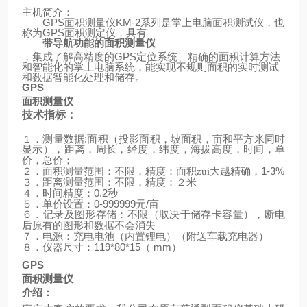
主机简介：
GPS
面积测量仪
KM-2
系列是掌上电脑面积测试仪，也
称为
GPS
面积测定仪，具有
带导航功能的面积测量仪
，集成了解高精度的
GPS
定位系统、精确的面积计算方法
和智能化的掌上电脑系统，能实现不规则面积的实时测试
和数据智能化处理和储存。
GPS
面积测量仪
技术指标：
:
１．测量数据
面积（投影面积，坡面积，亩和平方米同时
显示），距离，周长，经度，纬度，海拔高度，时间，单
价，总价；
1-3%
２．面积测量范围：不限，精度：面积zui大越精确，
３．距离测量范围：不限，精度：２米
0.2
４．时间精度：
秒
0-999999
/
５．单价设置：
元
亩
６．记录及图形存储：不限（取决于储存卡容量），断电
后原有的图形和数据不会消失
（
）
７．电源：充电电池（内置锂电）
附送车载充电器
119*80*15
mm
）
８．仪器尺寸：
（
GPS
面积测量仪
介绍：