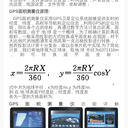
光设置，电源设置，文件管理，坐标调整；
GPS
面积测量仪原理
:
GPS
GPS
面积测量仪采用
卫星定位系统能够提供实时的
GPS
经度、纬度、高程等导航和定位信息，利用
的定位功
能，得出各个点的坐标，再通过数学方法计算出距离、面
积等数据。由于
地
球
是一个椭球，为了精确计算距离或
.
面积，一般采用投影的方式转换成平面坐标
在我国，对于
大比例尺的地图通常采用高斯一克吕格投影进行转换，，
.
然而投影法计算十分复杂，难以在单片机中实现
为了简化
6371116m
计算，我们将地球视为正球体。取地
球
半径为
:
，则可转换成平面坐标
:R
x
/m,y
/m.
式中
为地球半径，
为经度
为纬度
Y
则
在
地
球表面
经度处，经度差、纬度差
:
各为一度的方格面积为
GPS
面积测量仪
功能详解