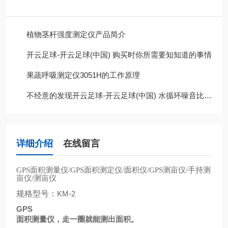
植物茎杆强度测定仪产品简介
开云足球-开云足球(中国) 购买时你所需要知知道的事情
果蔬呼吸测定仪3051H的工作原理
不经意的发现开云足球-开云足球(中国) 水循环噪音比以前大很多，这是为什么呢?
详细介绍
在线留言
面积测量仪
面积测定仪
面积仪
测亩仪
手持测
GPS
/GPS
/
/GPS
/
亩仪
测亩仪
/
规格型号：
KM-2
GPS
面积测量仪，走一圈就能测出面积。