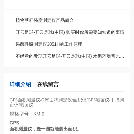
植物茎杆强度测定仪产品简介
开云足球-开云足球(中国) 购买时你所需要知知道的事情
果蔬呼吸测定仪3051H的工作原理
不经意的发现开云足球-开云足球(中国) 水循环噪音比以前大很多，这是为什么呢?
详细介绍
在线留言
面积测量仪
面积测定仪
面积仪
测亩仪
手持测
GPS
/GPS
/
/GPS
/
亩仪
测亩仪
/
规格型号：
KM-2
GPS
面积测量仪，走一圈就能测出面积。