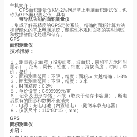
主机简介：
GPS
面积测量仪
KM-2
系列是掌上电脑面积测试仪，也
称为
GPS
面积测定仪，具有
带导航功能的面积测量仪
，集成了解高精度的
GPS
定位系统、精确的面积计算方法
和智能化的掌上电脑系统，能实现不规则面积的实时测试
和数据智能化处理和储存。
GPS
面积测量仪
技术指标：
:
１．测量数据
面积（投影面积，坡面积，亩和平方米同时
显示），距离，周长，经度，纬度，海拔高度，时间，单
价，总价；
1-3%
２．面积测量范围：不限，精度：面积zui大越精确，
３．距离测量范围：不限，精度：２米
0.2
４．时间精度：
秒
0-999999
/
５．单价设置：
元
亩
６．记录及图形存储：不限（取决于储存卡容量），断电
后原有的图形和数据不会消失
（
）
７．电源：充电电池（内置锂电）
附送车载充电器
119*80*15
mm
）
８．仪器尺寸：
（
GPS
面积测量仪
介绍：