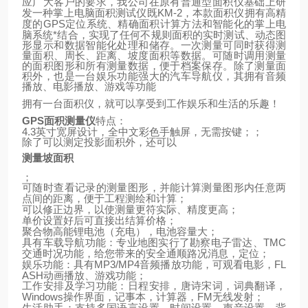
应广大客户的要求，我公司在原有普通型面积仪基础上研
KM-2
发一种掌上电脑面积测试仪既
，本款面积仪拥有高精
GPS
定位系统、精确面积计算方法和智能化的掌上电
度的
脑系统*结合，实现了任何不规则面积的实时测试、动态图
形显示和数据智能化处理和储存。一次测量可同时获得测
量面积、周长、距离、坡度面积等数据。可随时调用测量
的面积图形和所有测量数据，便于档案保存。除了测量面
积外，也是一台娱乐功能强大的汽车导航仪，其拥有音频
播放、电影播放、游戏等功能
拥有一台面积仪，就可以享受到工作娱乐和生活的乐趣！
GPS
面积测量仪
特点：
4.3
英寸宽屏设计，全中文彩色手触屏，无需按键；；
除了可以测定投影面积外，还可以
测量坡面积
；
可随时查看记录的测量图形，并能计算测量图形内任意两
点间的距离，便于工程测绘和计算；
可以修正边界，以使测量更符实际、精度更高；
单价设置好后可直接出结算价格；
聚合物高能锂电池（充电），电池容量大；
TMC
具有车载导航功能：专业地图实行了勘察电子雷达、
交通时况功能，给您带来的安全通顺路况消息，定位；
MP3/MP4
FL
娱乐功能：具有
音频播放功能，可观看电影，
ASH
动画播放、游戏功能；
工作安排及学习功能：日程安排，唐诗宋词，词典翻译，
Windows
FM
操作界面，记事本，计算器，
无线发射；
生活助手：支持多国语言设置，时间设置，声音设置，背