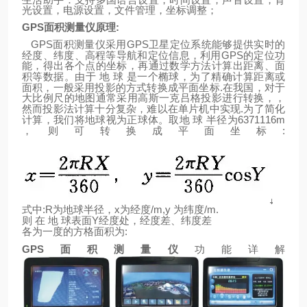
光设置，电源设置，文件管理，坐标调整；
GPS
面积测量仪原理
:
GPS
GPS
面积测量仪采用
卫星定位系统能够提供实时的
GPS
经度、纬度、高程等导航和定位信息，利用
的定位功
能，得出各个点的坐标，再通过数学方法计算出距离、面
积等数据。由于
地
球
是一个椭球，为了精确计算距离或
.
面积，一般采用投影的方式转换成平面坐标
在我国，对于
大比例尺的地图通常采用高斯一克吕格投影进行转换，，
.
然而投影法计算十分复杂，难以在单片机中实现
为了简化
6371116m
计算，我们将地球视为正球体。取地
球
半径为
:
，则可转换成平面坐标
:R
x
/m,y
/m.
式中
为地球半径，
为经度
为纬度
Y
则
在
地
球表面
经度处，经度差、纬度差
:
各为一度的方格面积为
GPS
面积测量仪
功能详解