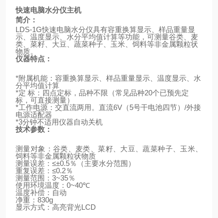
快速电脑水分仪
主机
简介：
LDS-1G
快速电脑水分仪具有容重换算显示、样品重量显
示、温度显示、水分平均值计算等功能，可测量谷类、麦
类、菜籽、大豆、蔬菜种子、玉米、饲料等非金属颗粒状
物质。
仪器特点：
*
附属机能：容重换算显示、样品重量显示、温度显示、水
分平均值计算
*
定
标：四点定标，品种不限（常见品种
20
个已预先定
标，可直接测量）
*
工作电源：交直流两用。直流
6V
（
5
号干电池四节）
/
外接
电源适配器
*3
分钟不适用仪器自动关机
技术参数：
测量对象：谷类、麦类、菜籽、大豆、蔬菜种子、玉米、
饲料等非金属颗粒状物质
测量误差：
≤±0.5
％（主要水分范围）
重复误差：
≤0.2
％
测量范围：
3~35
％
使用环境温度：
0~40
℃
温度补偿：自动
净重：
830g
显示方式：高亮背光
LCD