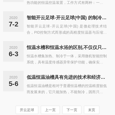
热功能的恒温控温装置，工作方式有两种：一是在
有人们想象的那么出神入化，说得简单一点，终作
槽内进行恒温实验，二是和其他设备相连，将槽内
用原理就是控制温度，在其复杂的内部结构协同作
的介质引流出去，作为配套使用，称为外循环。应
用的前提下，将温度控制在人们所需要的试验等研
智能开云足球-开云足球(中国) 的制冷和加热系统可满足用户的不同需求
2020
用范围：对半导体制造装置发热部的冷却：单晶片
究中所需要的温度就行，只要能够达到准确，恒温
7-2
智能开云足球-开云足球(中国) 是微处理技术结
洗净转载、印刷机、自动夹座安装装置、喷涂装
水槽的恒温槽核心的部件-微机智能控制系统...
合，PID控制方式而形成的高精度恒温器与压缩机
置、离子镀装置、蚀刻装置、单晶片处理装置、切
制冷系统结合而成的水槽，其内置的制冷和加热系
片机、包装机、显影剂的温度管理、露光装置、生
统可满足用户的不同需求。本机采用微电脑控温，
磁部分的加热装置等。对激光装置发热部分的冷
恒温水槽和恒温水浴的区别,不仅仅只是一字之差
2020
控温精度高，在±0.1℃之内，这是一般控温系统无
却：激光加工、熔接机的发热部分、激光标志装
6-3
恒温水槽集加热、制冷于一体，采用微机智能控制
法达到的指标，由于增加了内置循环系统，使箱内
置、发生装置、二氧化碳激光加工机等。选购恒温
系统，具有温度传感器异常保护功能，确保实验的
的液体温度更趋均匀，性能稳定可靠、操作简便，
槽...
安全性。适用于计量、气象、能源、生化、石油、
工作区可采用500ml烧杯，亦可根据需要使用更大
环保、医药等部门及生产温度计、温控仪、温度传
的样品容器，也可直接在水浴上测定粘度，使用方
低温恒温油槽具有先进的技术和经济的操作模式
2020
感器等厂家进行物理参数的检测校准。与之相近的
便，3个控制按键即可完成对仪器工作状态的设
5-6
低温恒温油槽是相对于普通恒温槽的控温精度较低
还有一款叫恒温水浴的设备，虽说只是一字之差，
定，操作简单，快捷，显示窗口数显温...
而发展来的，它只能加热，不能制冷，因而只可提
但它们之间的还是有很大区别！恒温水槽和恒温水
供室温以上的精确控温，一般温度在300℃以下，
浴主要区别在于水温均匀性上，水浴锅水温均匀性
容积分6升系列和15升系列。恒温油槽广泛使用于
(≤0.5℃)，恒温水槽水温均匀性(≤0.05℃)，同时恒
开云足球
上一页
下一页
末页
精细化工、生物工程、医药食品、冶金、石油、农
温水槽增加了外循环功能，极大的扩展了使用范