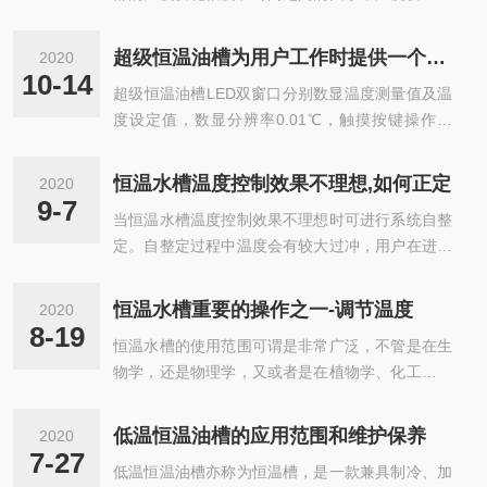
幅度小变化时间短则表明低温恒温反应浴的灵敏度
越好。影响灵敏度的要素很多，主要是围绕以下五
超级恒温油槽为用户工作时提供一个温度恒定的场源
2020
个方面：1、搅拌因素搅拌的速度越快，槽内的温
10-14
超级恒温油槽LED双窗口分别数显温度测量值及温
度就更均匀，会提高开云足球-开云足球(中国) 系
度设定值，数显分辨率0.01℃，触摸按键操作方
统的灵敏度，使实验数据更加准确，提高我们的工
便，测量值偏差补正功能，温度精度可达0.1度，
作效率2、加热因素在加热过程中，加热器的功率
具有超温保护功能，防止仪器失控。油槽内胆、台
合适，会使控制温度系统越来越快3、温度因素温
恒温水槽温度控制效果不理想,如何正定
2020
面均为高质量不锈钢，耐腐蚀，易清洁，仪器工作
度控制器的机械运转的时间越短，断电时候的槽内
9-7
当恒温水槽温度控制效果不理想时可进行系统自整
稳定可靠，操作方便，可选配RS232或RS485通讯
剩余的磁性就会变小，控制温度的灵敏性就会越
定。自整定过程中温度会有较大过冲，用户在进行
接口，实现数据传输进行远距离控制，采用PID控
高。接触的温度计，当机器的...
系统自整定前请充分考虑此因素。在正常显示状态
温技术，温度精度可达0.05℃，温度范围广，室温
下，长按【移位】键秒后进入到系统自整定选择状
~100，室温~200，室温~300可选。浴槽内带循环
恒温水槽重要的操作之一-调节温度
2020
态，上排显示自整定提示符“AT”，下排显示“oF
系统，可以提高浴槽内温场的均匀性，为用户工作
8-19
恒温水槽的使用范围可谓是非常广泛，不管是在生
F”，可点击【增加】或【减小】键选择显示“o
时提供一个...
物学，还是物理学，又或者是在植物学、化工等等
n”或“oFF”，在显示“on”时，点击【设定】键，仪
都有它的身影。通过设备内部的智能操控系统来调
表进入到系统自整定状态，【AT】指示灯闪烁，自
节温度，使其保持在一个恒定的温度，可以让我们
整定完成后，【AT】指示灯停止闪烁，控制器会得
低温恒温油槽的应用范围和维护保养
2020
根据实验的需要从而控制液体温度，已然成为了无
到一组更佳的PID参数，参数值自动保存。在系统
7-27
低温恒温油槽亦称为恒温槽，是一款兼具制冷、加
数科学实验中*的一款设备！但其实恒温水槽并没
自整定过程中长按【移...